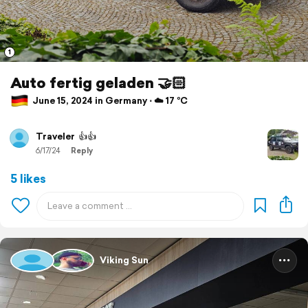
1
Auto fertig geladen 🤝🏻
June 15, 2024 in Germany ⋅ ☁️ 17 °C
Traveler
👍👍
6/17/24
Reply
5 likes
Viking Sun