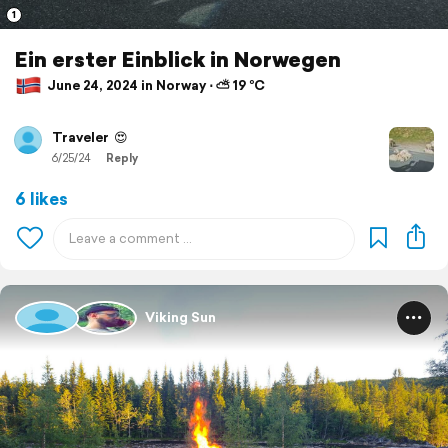
1
Ein erster Einblick in Norwegen
June 24, 2024 in Norway ⋅ ⛅ 19 °C
Traveler
😍
6/25/24
Reply
6 likes
Viking Sun