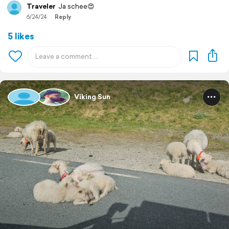
Traveler
Ja schee😍
6/24/24
Reply
5 likes
Viking Sun