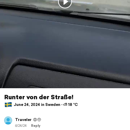
Runter von der Straße!
June 24, 2024 in Sweden ⋅ ⛅ 18 °C
Traveler
😍🥺
6/24/24
Reply