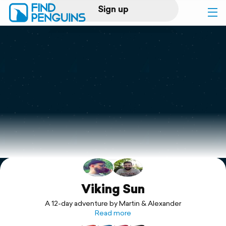
Sign up
Log in
Home
Print a book
Flyover video
Explore
Support
Viking Sun
A 12-day adventure by Martin & Alexander
Read more