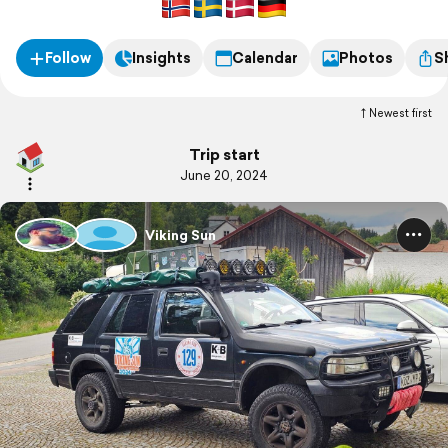
Follow
Insights
Calendar
Photos
S
Newest first
Trip start
June 20, 2024
Viking Sun