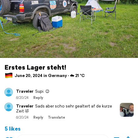
Erstes Lager steht!
June 20, 2024 in Germany ⋅ ☁️ 21 °C
Traveler
Supi. 😉
6/20/24
Reply
Traveler
Sads aber scho sehr gealtert af de kurze
Zeit 🤣
6/20/24
Reply
Translate
5 likes