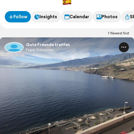
Follow
Insights
Calendar
Photos
S
Newest first
Gute Freunde treffen
Frank Schneider