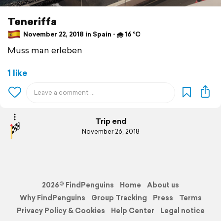
Teneriffa
November 22, 2018 in Spain ⋅ 🌧 16 °C
Muss man erleben
1 like
Trip end
November 26, 2018
2026© FindPenguins
Home
About us
Why FindPenguins
Group Tracking
Press
Terms
Privacy Policy & Cookies
Help Center
Legal notice