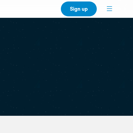
Sign up