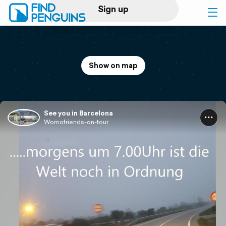
Sign up
Log in
Show on map
Home
Print a book
See you in Barcelona
Womofriends-on-tour
Flyover video
Explore
Support