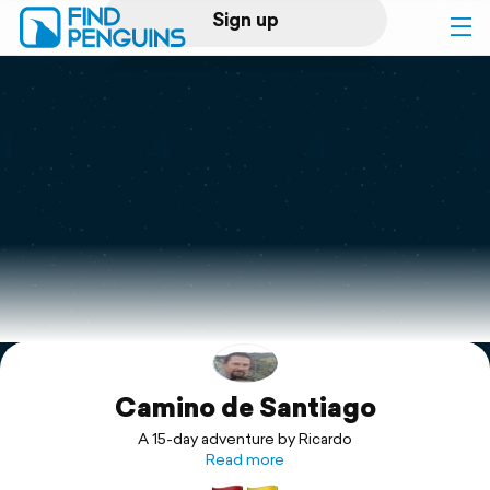
Sign up
Log in
Home
Print a book
Flyover video
Explore
Camino de Santiago
Support
A 15-day adventure by Ricardo
Read more