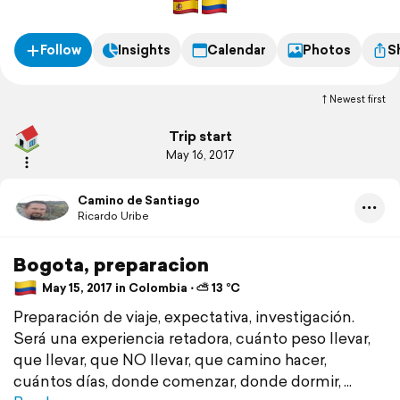
Follow
Insights
Calendar
Photos
S
Newest first
Trip start
May 16, 2017
Camino de Santiago
Ricardo Uribe
Bogota, preparacion
May 15, 2017 in Colombia ⋅ ⛅ 13 °C
Preparación de viaje, expectativa, investigación.
Será una experiencia retadora, cuánto peso llevar,
que llevar, que NO llevar, que camino hacer,
cuántos días, donde comenzar, donde dormir,