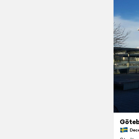
Göteb
Dece