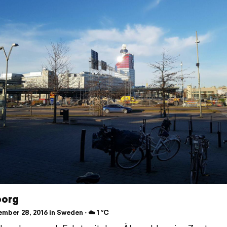
org
mber 28, 2016 in Sweden ⋅ ☁️ 1 °C