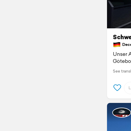
Schwe
Dece
Unser A
Götebo
See trans