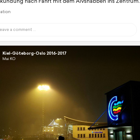
rkundung nach Fahrt mit dem Älvsnabben ins Zentrum.
lation
Kiel-Göteborg-Oslo 2016-2017
Mai KO