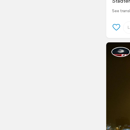
Stadte
See trans