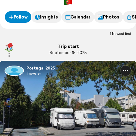
Follow
Insights
Calendar
Photos
S
Newest first
Trip start
September 15, 2025
Portugal 2025
Traveler