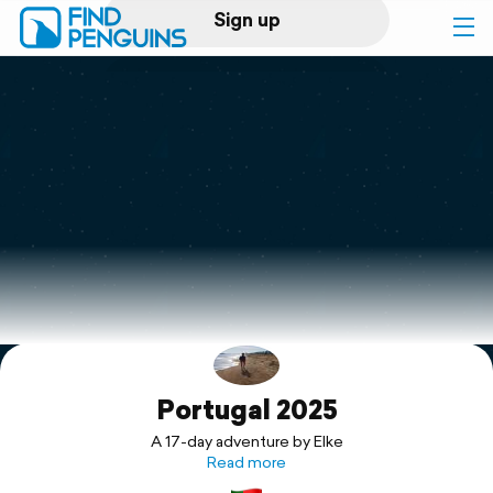
Sign up
Log in
Home
Print a book
Flyover video
Explore
Portugal 2025
Support
A 17-day adventure by Elke
Read more