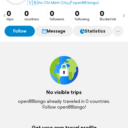
giao diện hiện đại. Với tốc độ truy cập nhanh cùng nền
🇻🇳
Ho Chi Minh City
open88.bingo/
tảng vận hành ổn định, OPEN88 mang đến trải nghiệm
giải trí tiện lợi cho người dùng.
0
0
0
0
0
trips
countries
followers
following
Bucket list
Follow
Message
Statistics
No visible trips
open88bingo already traveled in 0 countries.
Follow open88bingo!
Get your own travel profile