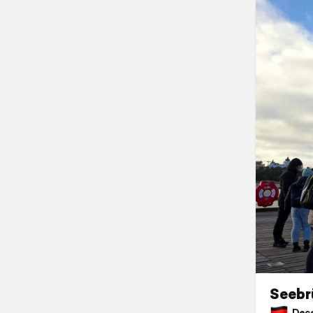
Seebr
Dece