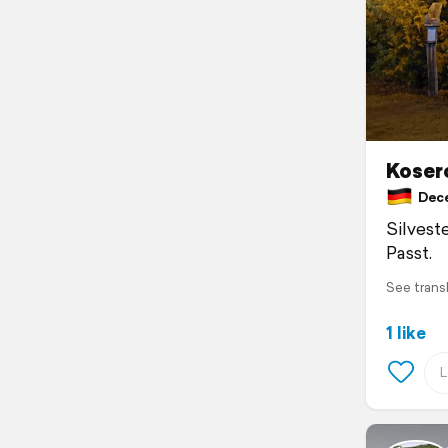
Koser
Dece
Silvest
Passt.
See trans
1 like