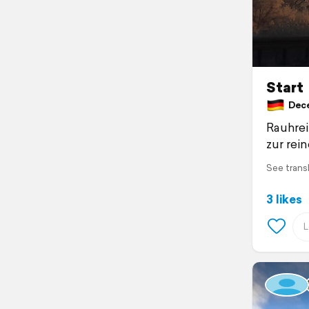
Start
Dece
Rauhrei
zur rei
See trans
3 likes