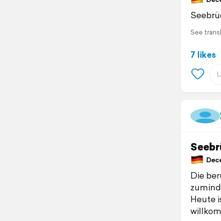
Seebrüc
See trans
7 likes
Seebr
Dece
Die berü
zumind
Heute i
willko