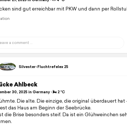
ken sind gut erreichbar mit PKW und dann per Rollstuhl
lation
Silvester-Fluchtrefelex 25
ücke Ahlbeck
mber 30, 2025 in Germany ⋅ 🌬 2 °C
hmte. Die alte. Die einzige, die original überdauert hat 
est das Haus am Beginn der Seebrücke.
st die Brise besonders steif. Da ist ein Glühweinchen seh
mmen.