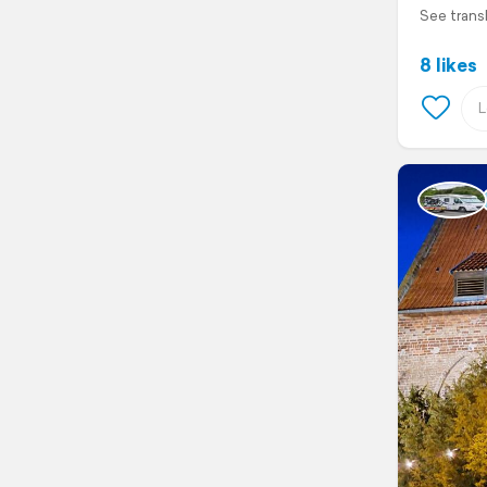
See trans
8 likes