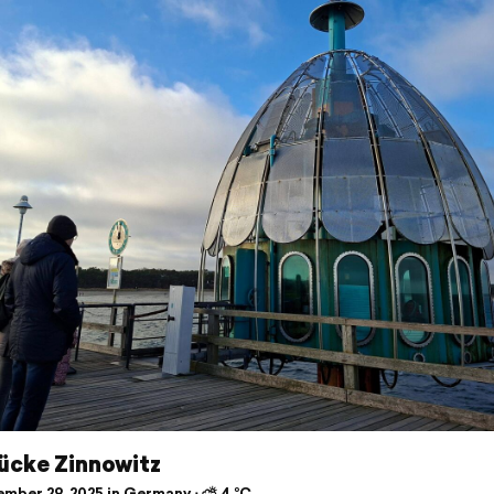
ücke Zinnowitz
mber 29, 2025 in Germany ⋅ ⛅ 4 °C