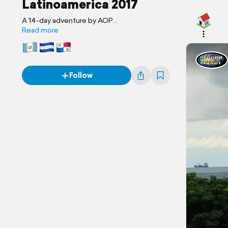
Latinoamerica 2017
A 14-day adventure by AOP
AroundOurPlanet
Read more
Follow