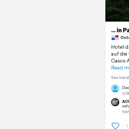
... in
Octo
Hotel d
auf die
Casco A
Read m
See trans
Das
10/31
AOP
seh
11/3/