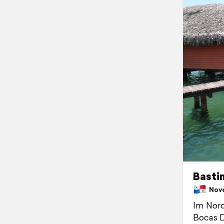
Basti
Nove
Im Nord
Bocas D