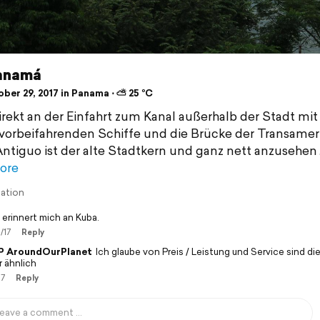
 Panamá
ber 29, 2017 in Panama ⋅ ⛅ 25 °C
irekt an der Einfahrt zum Kanal außerhalb der Stadt mit 
 vorbeifahrenden Schiffe und die Brücke der Transamer
ntiguo ist der alte Stadtkern und ganz nett anzusehen
ore
lation
 erinnert mich an Kuba.
/17
Reply
 AroundOurPlanet
Ich glaube von Preis / Leistung und Service sind di
r ähnlich
17
Reply