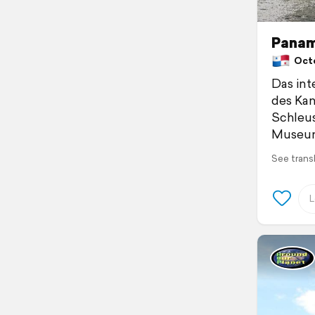
Panam
Octob
Das int
des Kan
Schleus
Museu
See trans