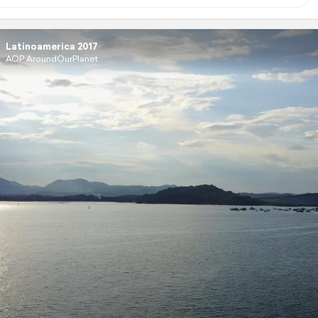
Latinoamerica 2017
AOP AroundOurPlanet