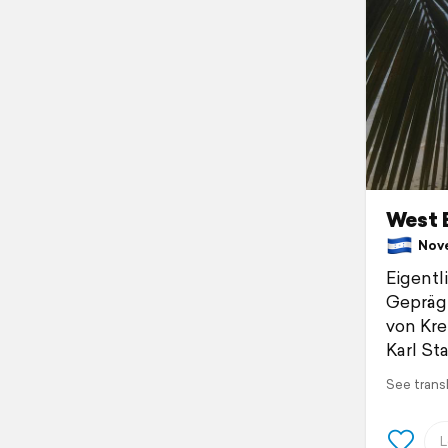
West 
Nove
Eigentl
Geprägt
von Kre
Karl St
See trans