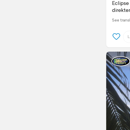
Eclipse
direkt
See trans