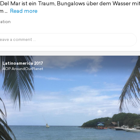
 Del Mar ist ein Traum, Bungalows über dem Wasser mi
em
Read more
lation
Latinoamerica 2017
AOP AroundOurPlanet