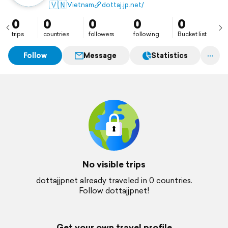
thiết bị trong năm 2026.
🇻🇳
Vietnam
dottaj.jp.net/
0
0
0
0
0
trips
countries
followers
following
Bucket list
Follow
Message
Statistics
No visible trips
dottajjpnet already traveled in 0 countries.
Follow dottajjpnet!
Get your own travel profile