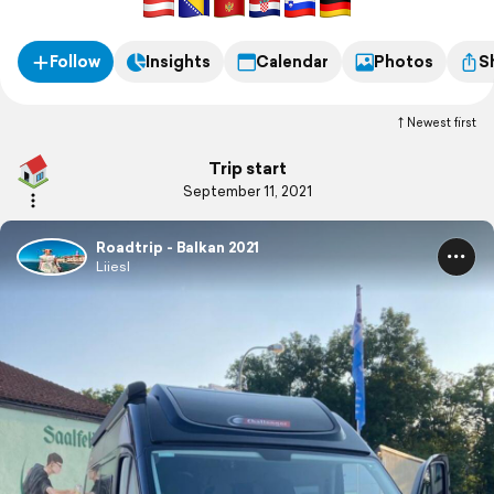
Follow
Insights
Calendar
Photos
S
Newest first
Trip start
September 11, 2021
Roadtrip - Balkan 2021
Liiesl