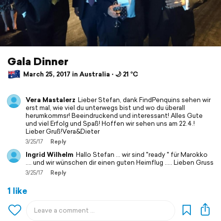
Gala Dinner
March 25, 2017 in Australia ⋅ 🌙 21 °C
Vera Mastalerz
Lieber Stefan, dank FindPenquins sehen wir
erst mal, wie viel du unterwegs bist und wo du überall
herumkommsr! Beeindruckend und interessant! Alles Gute
und viel Erfolg und Spaß! Hoffen wir sehen uns am 22.4.!
Lieber Gruß!Vera&Dieter
3/25/17
Reply
Ingrid Wilhelm
Hallo Stefan ... wir sind "ready " für Marokko
.... und wir wünschen dir einen guten Heimflug ..... Lieben Gruss
3/25/17
Reply
1 like