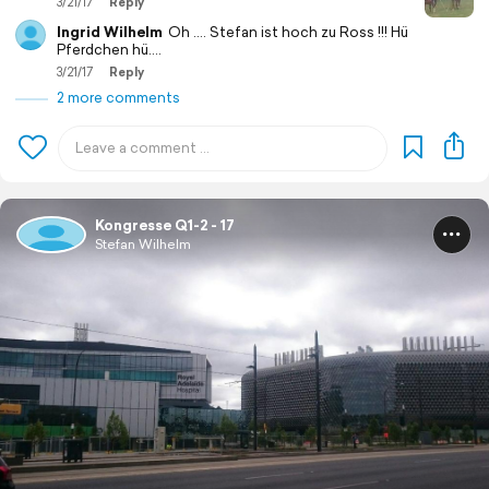
3/21/17
Reply
Ingrid Wilhelm
Oh .... Stefan ist hoch zu Ross !!! Hü
Pferdchen hü....
3/21/17
Reply
2 more comments
Kongresse Q1-2 - 17
Stefan Wilhelm