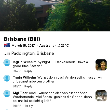
Brisbane (Bill)
March 18, 2017 in Australia ⋅ 🌙 22 °C
....in Paddington, Brisbane
Ingrid Wilhelm
by night ..... Dankeschön... have a
good time Stefan !
3/17/17
Reply
Tanja Wilhelm
Wer ist denn das? An den selfis müssen wir
unbedingt arbeiten brother
3/17/17
Reply
Sigi Teer
cool ...wuensche dir noch ein schönes
Wochenende ..Viel Spass ..geniess die Sonne, denn
bei uns ist es richtig kalt !
3/18/17
Reply