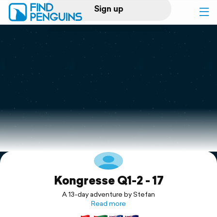
Sign up
Log in
Home
Print a book
Flyover video
Explore
Kongresse Q1-2 - 17
Support
A 13-day adventure by Stefan
Read more