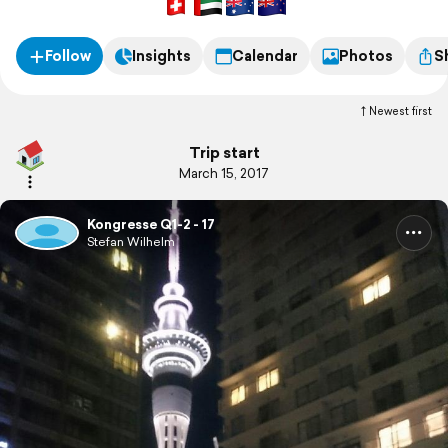
Follow
Insights
Calendar
Photos
S
Newest first
Trip start
March 15, 2017
Kongresse Q1-2 - 17
Stefan Wilhelm