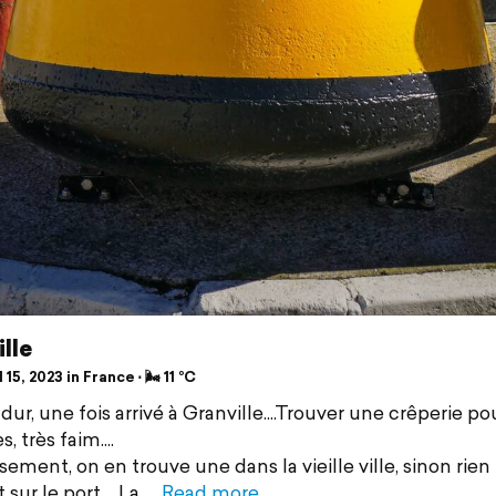
lle
 15, 2023 in France ⋅ 🌬 11 °C
dur, une fois arrivé à Granville....Trouver une crêperie po
s, très faim....
ement, on en trouve une dans la vieille ville, sinon rien
 sur le port.... La
Read more