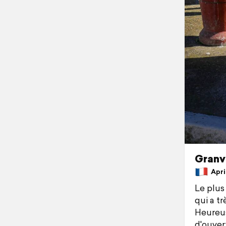
Granvi
April
Le plus 
qui a trè
Heureus
d'ouvert