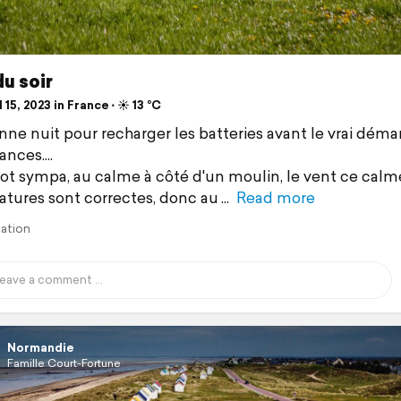
u soir
 15, 2023 in France ⋅ ☀️ 13 °C
ne nuit pour recharger les batteries avant le vrai déma
nces....
pot sympa, au calme à côté d'un moulin, le vent ce calme
tures sont correctes, donc au
Read more
lation
Normandie
Famille Court-Fortune