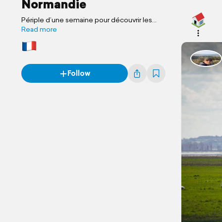
Normandie
Périple d’une semaine pour découvrir les
cotes Normande.
Read more
Follow