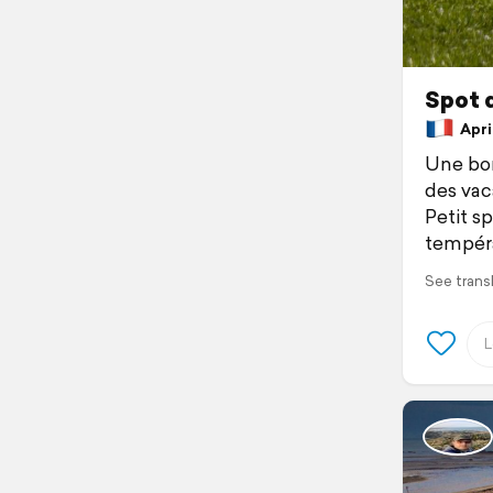
Spot d
April
Une bon
des vaca
Petit s
tempéra
See trans