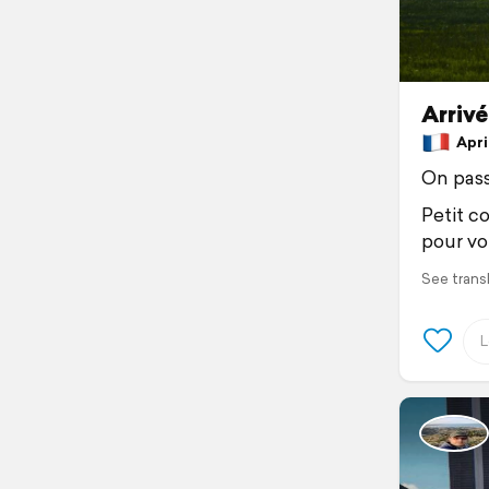
Arriv
April
On pass
Petit c
pour vo
See trans