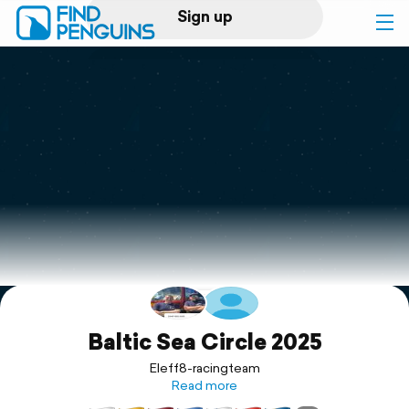
Sign up
Log in
Home
Print a book
Flyover video
Explore
Support
Baltic Sea Circle 2025
Eleff8-racingteam
Read more