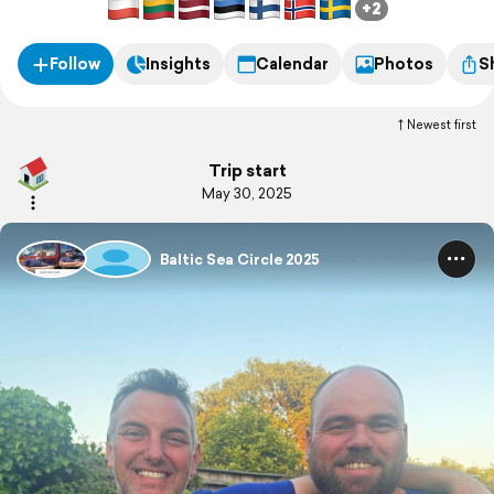
+2
Follow
Insights
Calendar
Photos
S
Newest first
Trip start
May 30, 2025
Baltic Sea Circle 2025