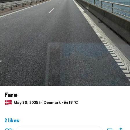
Farø
May 30, 2025 in Denmark ⋅ 🌬 19 °C
2 likes