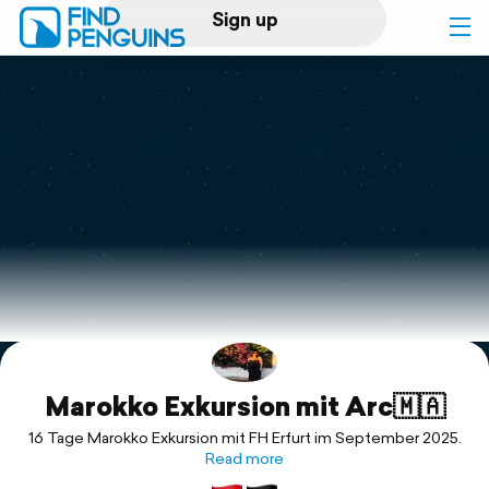
Sign up
Log in
Home
Print a book
Flyover video
Explore
Marokko Exkursion mit Arc🇲🇦
Support
16 Tage Marokko Exkursion mit FH Erfurt im September 2025.
Read more