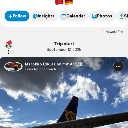
Follow
Insights
Calendar
Photos
S
Newest first
Trip start
September 12, 2025
Marokko Exkursion mit Arc🇲🇦
Lena Reichenbach