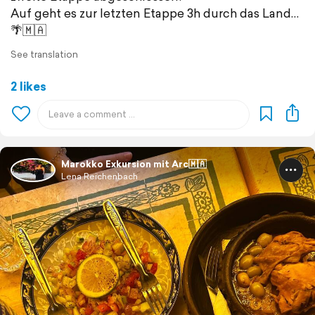
Auf geht es zur letzten Etappe 3h durch das Land…
🌴🇲🇦
See translation
2 likes
Marokko Exkursion mit Arc🇲🇦
Lena Reichenbach