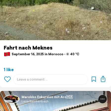
Fahrt nach Meknes
September 16, 2025 in Morocco ⋅ ☀️ 40 °C
1 like
Marokko Exkursion mit Arc🇲🇦
Lena Reichenbach