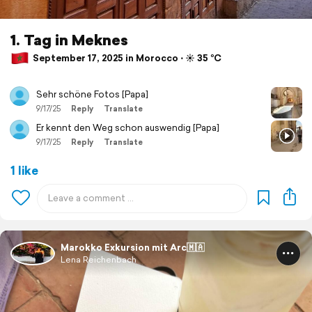
1. Tag in Meknes
September 17, 2025 in Morocco ⋅ ☀️ 35 °C
Sehr schöne Fotos [Papa]
9/17/25
Reply
Translate
Er kennt den Weg schon auswendig [Papa]
9/17/25
Reply
Translate
1 like
Marokko Exkursion mit Arc🇲🇦
Lena Reichenbach