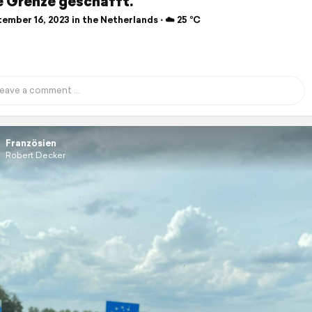
e Grenze geschafft.
mber 16, 2023 in the Netherlands ⋅ ☁️ 25 °C
Französien
Robert Decker