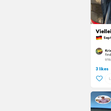
Vielle
Sept
Kri
fin
9/18
3 likes