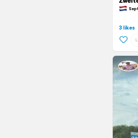
Zweit
Septe
3 likes