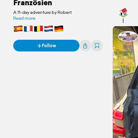
Französien
A 11-day adventure by Robert
Read more
Follow