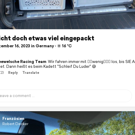
icht doch etwas viel eingepackt
ember 16, 2023 in Germany ⋅ ☀️ 16 °C
eewelsche Racing Team
Wir fahren immer mit ✌🏼wenig✌🏼🙄 los, bis SIE
det. Dann heißt es beim Kadett "Schleif Du Luder" 😅
/23
Reply
Translate
Französien
Robert Decker