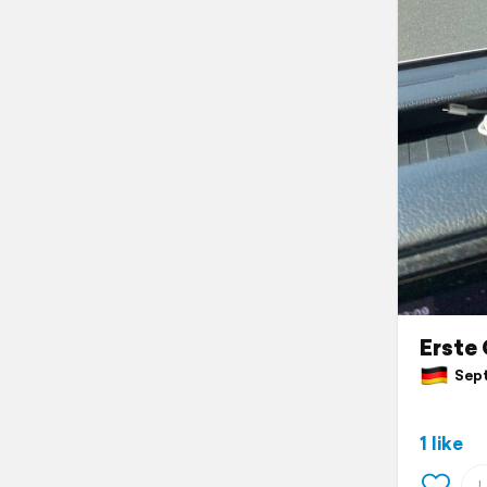
Erste
Sept
1 like