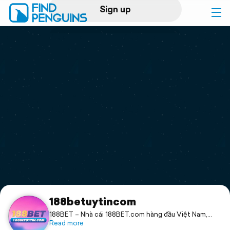
Sign up
Log in
Home
Print a book
Flyover video
Explore
Support
188betuytincom
188BET – Nhà cái 188BET.com hàng đầu Việt Nam,
cung cấp dịch vụ cá cược trực tuyến an toàn, minh
Read more