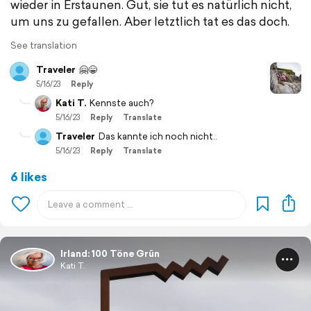
wieder in Erstaunen. Gut, sie tut es natürlich nicht,
um uns zu gefallen. Aber letztlich tat es das doch.
See translation
Traveler
🤗😁
5/16/23
Reply
Kati T.
Kennste auch?
5/16/23
Reply
Translate
Traveler
Das kannte ich noch nicht..
5/16/23
Reply
Translate
6 likes
Irland: 100 Töne Grün
Kati T.