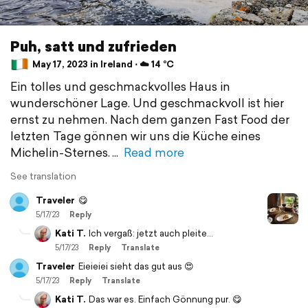
Puh, satt und zufrieden
May 17, 2023 in Ireland ⋅ ☁️ 14 °C
Ein tolles und geschmackvolles Haus in
wunderschöner Lage. Und geschmackvoll ist hier
ernst zu nehmen. Nach dem ganzen Fast Food der
letzten Tage gönnen wir uns die Küche eines
Michelin-Sternes.
Read more
See translation
Traveler
😋
5/17/23
Reply
Kati T.
Ich vergaß: jetzt auch pleite...
5/17/23
Reply
Translate
Traveler
Eieieiei sieht das gut aus 😍
5/17/23
Reply
Translate
Kati T.
Das war es. Einfach Gönnung pur. 😋