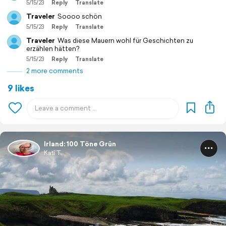
5/15/23
Reply
Translate
Traveler
Soooo schön
5/15/23
Reply
Translate
Traveler
Was diese Mauern wohl für Geschichten zu
erzählen hätten?
5/15/23
Reply
Translate
2 more comments
9 likes
Irland: 100 Töne Grün
Kati T.