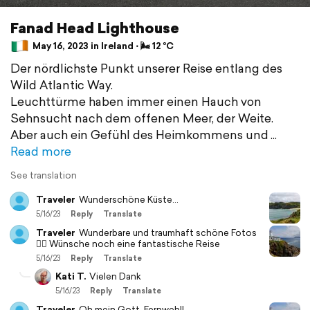
Fanad Head Lighthouse
May 16, 2023 in Ireland ⋅ 🌬 12 °C
Der nördlichste Punkt unserer Reise entlang des
Wild Atlantic Way.
Leuchttürme haben immer einen Hauch von
Sehnsucht nach dem offenen Meer, der Weite.
Aber auch ein Gefühl des Heimkommens und
Read more
See translation
Traveler
Wunderschöne Küste...
5/16/23
Reply
Translate
Traveler
Wunderbare und traumhaft schöne Fotos
👍🏻 Wünsche noch eine fantastische Reise
5/16/23
Reply
Translate
Kati T.
Vielen Dank
5/16/23
Reply
Translate
Traveler
Oh mein Gott, Fernweh!!