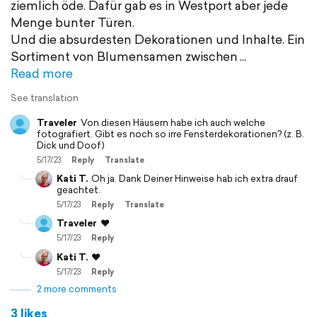
ziemlich öde. Dafür gab es in Westport aber jede
Menge bunter Türen.
Und die absurdesten Dekorationen und Inhalte. Ein
Sortiment von Blumensamen zwischen
Read more
See translation
Traveler
Von diesen Häusern habe ich auch welche
fotografiert. Gibt es noch so irre Fensterdekorationen? (z. B.
Dick und Doof)
5/17/23
Reply
Translate
Kati T.
Oh ja. Dank Deiner Hinweise hab ich extra drauf
geachtet.
5/17/23
Reply
Translate
Traveler
❤️
5/17/23
Reply
Kati T.
❤️
5/17/23
Reply
2 more comments
3 likes