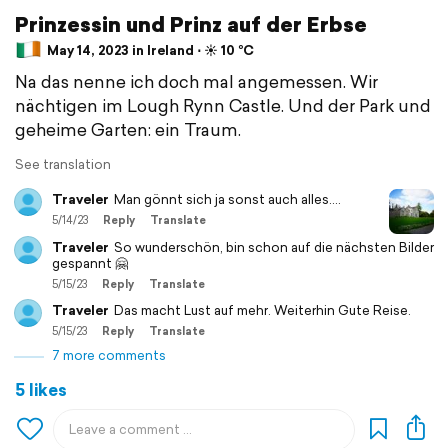
Prinzessin und Prinz auf der Erbse
May 14, 2023 in Ireland ⋅ ☀️ 10 °C
Na das nenne ich doch mal angemessen. Wir
nächtigen im Lough Rynn Castle. Und der Park und
geheime Garten: ein Traum.
See translation
Traveler
Man gönnt sich ja sonst auch alles....
5/14/23
Reply
Translate
Traveler
So wunderschön, bin schon auf die nächsten Bilder
gespannt 🤗
5/15/23
Reply
Translate
Traveler
Das macht Lust auf mehr. Weiterhin Gute Reise.
5/15/23
Reply
Translate
7 more comments
5 likes