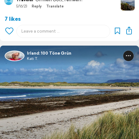
5/16/23
Reply
Translate
7 likes
Irland: 100 Töne Grün
Kati T.