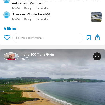
entziehen... Wahnsinn
5/15/23
Reply
Translate
Traveler
Wunderfein👍😁
5/16/23
Reply
Translate
6 likes
Irland: 100 Töne Grün
Kati T.