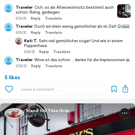
Traveler
Och, so als Alterswohnsitz bestimmt auch
schön. Ruhig, gediegen.
5/16/23
Reply
Translate
Traveler
Doch ein klein wenig gemütlicher als im Zelt 😉🤗🤗
5/16/23
Reply
Translate
Kati T.
Sehr viel gemütlicher sogar! Und wie in einem
Puppenhaus.
5/16/23
Reply
Translate
Traveler
Wow ist das schön … danke für die Impressionen 🙏
5/18/23
Reply
Translate
5 likes
Irland: 100 Töne Grün
Kati T.