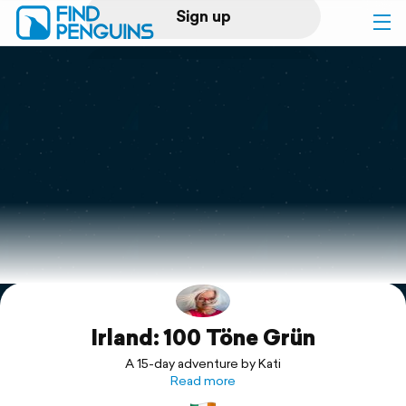
Sign up
Log in
Home
Print a book
Flyover video
Explore
Irland: 100 Töne Grün
Support
A 15-day adventure by Kati
Read more