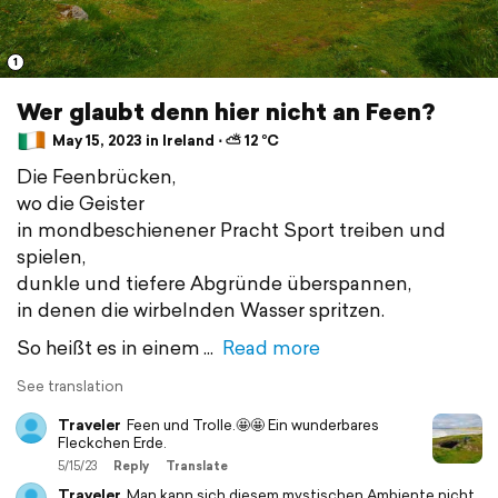
1
Wer glaubt denn hier nicht an Feen?
May 15, 2023 in Ireland ⋅ ⛅ 12 °C
Die Feenbrücken,
wo die Geister
in mondbeschienener Pracht Sport treiben und
spielen,
dunkle und tiefere Abgründe überspannen,
in denen die wirbelnden Wasser spritzen.
So heißt es in einem
Read more
See translation
Traveler
Feen und Trolle.🤩🤩 Ein wunderbares
Fleckchen Erde.
5/15/23
Reply
Translate
Traveler
Man kann sich diesem mystischen Ambiente nicht