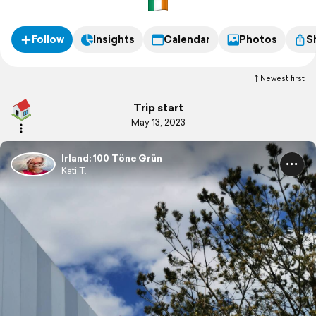
Follow
Insights
Calendar
Photos
S
Newest first
Trip start
May 13, 2023
Irland: 100 Töne Grün
Kati T.