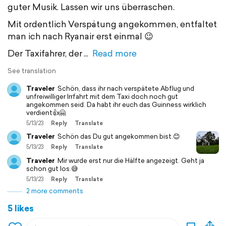
guter Musik. Lassen wir uns überraschen.
Mit ordentlich Verspätung angekommen, entfaltet
man ich nach Ryanair erst einmal 😉
Der Taxifahrer, der
Read more
See translation
Traveler
Schön, dass ihr nach verspätete Abflug und
unfreiwilliger Irrfahrt mit dem Taxi doch noch gut
angekommen seid. Da habt ihr euch das Guinness wirklich
verdient👍🤗
5/13/23
Reply
Translate
Traveler
Schön das Du gut angekommen bist.😊
5/13/23
Reply
Translate
Traveler
Mir wurde erst nur die Hälfte angezeigt. Geht ja
schon gut los.😅
5/13/23
Reply
Translate
2 more comments
5 likes