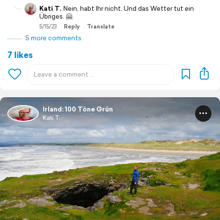
Kati T.
Nein, habt Ihr nicht. Und das Wetter tut ein
Übriges. 🤗
5/15/23
Reply
Translate
5 more comments
7 likes
Irland: 100 Töne Grün
Kati T.