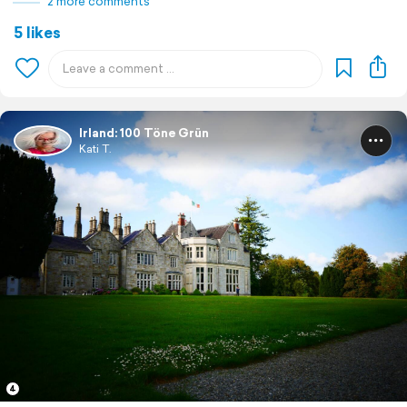
2 more comments
5 likes
Irland: 100 Töne Grün
Kati T.
4