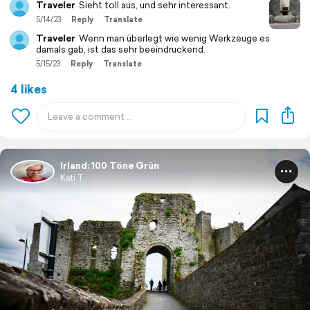
Traveler
Sieht toll aus, und sehr interessant.
5/14/23
Reply
Translate
Traveler
Wenn man überlegt wie wenig Werkzeuge es
damals gab, ist das sehr beeindruckend.
5/15/23
Reply
Translate
4 likes
Irland: 100 Töne Grün
Kati T.