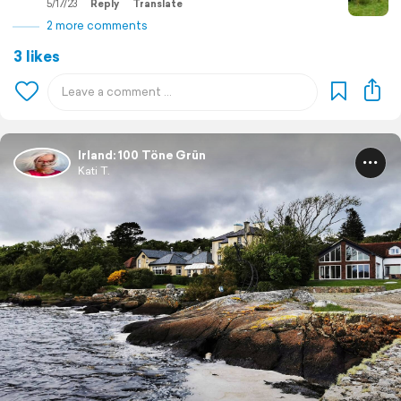
5/17/23
Reply
Translate
2 more comments
3 likes
Irland: 100 Töne Grün
Kati T.