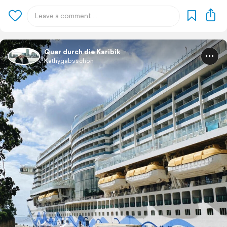
Quer durch die Karibik
Kathygabsschon