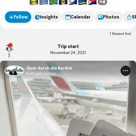
+4
Follow
Insights
Calendar
Photos
S
Newest first
Trip start
November 24, 2021
Quer durch die Karibik
Kathygabsschon