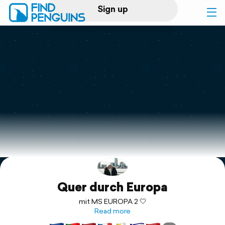
Sign up
Log in
Home
Print a book
Flyover video
Explore
Quer durch Europa
Support
mit MS EUROPA 2 🤍
Read more