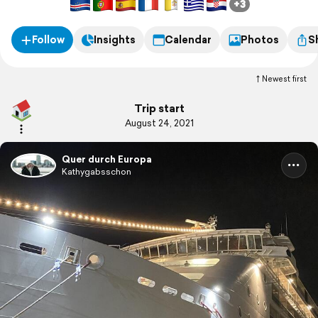
+3
Follow
Insights
Calendar
Photos
S
Newest first
Trip start
August 24, 2021
Quer durch Europa
Kathygabsschon