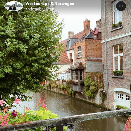
Westeuropa & Norwegen
Kathygabsschon