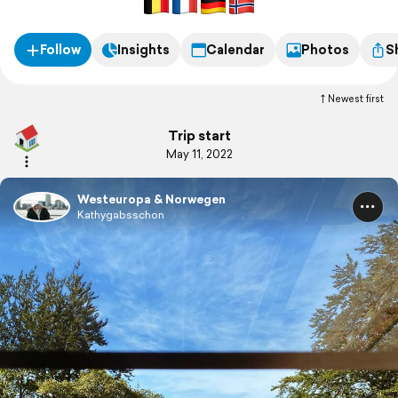
Follow
Insights
Calendar
Photos
S
Newest first
Trip start
May 11, 2022
Westeuropa & Norwegen
Kathygabsschon