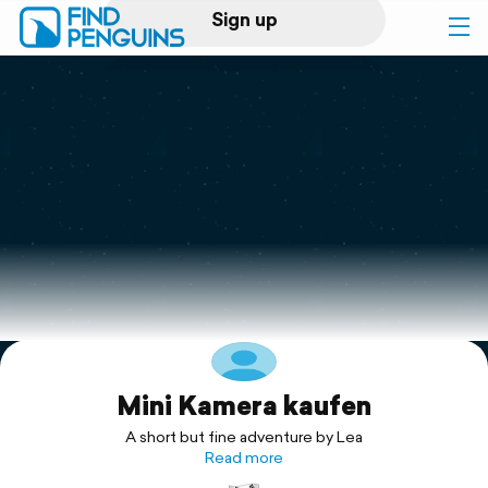
Sign up
Log in
Home
Print a book
Flyover video
Explore
Mini Kamera kaufen
Support
A short but fine adventure by Lea
Read more