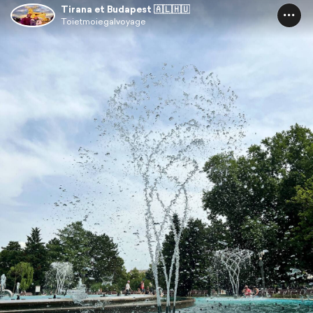
Tirana et Budapest 🇦🇱🇭🇺
Toietmoiegalvoyage