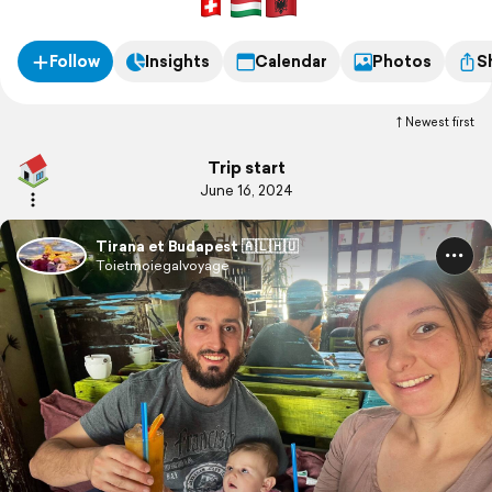
Follow
Insights
Calendar
Photos
S
Newest first
Trip start
June 16, 2024
Tirana et Budapest 🇦🇱🇭🇺
Toietmoiegalvoyage