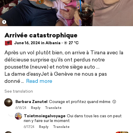
1
Arrivée catastrophique
June 16, 2024 in Albania ⋅ ☀️ 27 °C
Après un vol plutôt bien, on arrive à Tirana avec la
délicieuse surprise qu’ils ont perdus notre
poussette (neuve) et notre siège auto …
La dame d’easyJet à Genève ne nous a pas
donné
Read more
See translation
Barbara Zanutel
Courage et profitez quand même. 😗
6/16/24
Reply
Translate
Toietmoiegalvoyage
Oui dans tous les cas on peut
rien y faire sur le moment
6/17/24
Reply
Translate