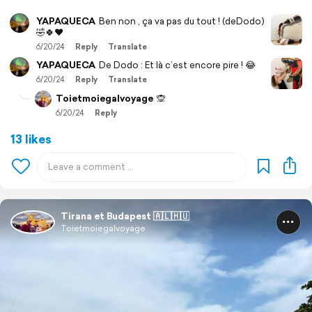
YAPAQUECA
Ben non , ça va pas du tout ! (deDodo)
🤣🍀❤️
6/20/24
Reply
Translate
YAPAQUECA
De Dodo : Et là c’est encore pire ! 😂
6/20/24
Reply
Translate
Toietmoiegalvoyage
🙊
6/20/24
Reply
13 likes
Tirana et Budapest 🇦🇱🇭🇺
Toietmoiegalvoyage