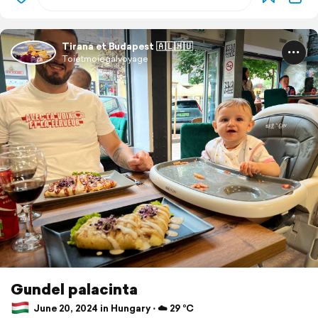
Tirana et Budapest 🇦🇱🇭🇺
Toietmoiegalvoyage
Gundel palacinta
June 20, 2024 in Hungary ⋅ ☁️ 29 °C