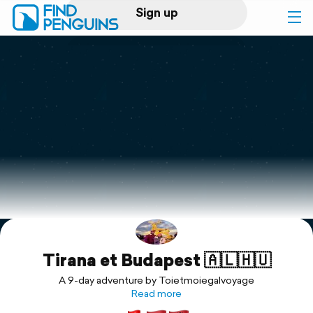
Sign up
Log in
Home
Print a book
Flyover video
Explore
Tirana et Budapest 🇦🇱🇭🇺
Support
A 9-day adventure by Toietmoiegalvoyage
Read more