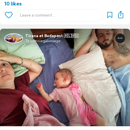
10 likes
Tirana et Budapest 🇦🇱🇭🇺
Toietmoiegalvoyage