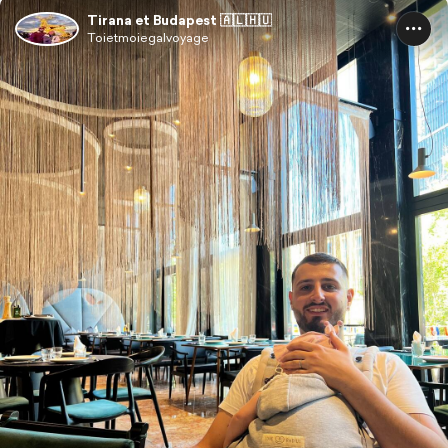
Tirana et Budapest 🇦🇱🇭🇺
Toietmoiegalvoyage