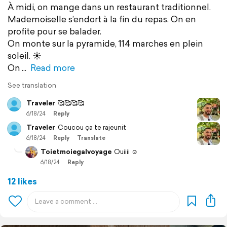
À midi, on mange dans un restaurant traditionnel.
Mademoiselle s’endort à la fin du repas. On en
profite pour se balader.
On monte sur la pyramide, 114 marches en plein
soleil. ☀️
On
Read more
See translation
Traveler
🥰🥰🥰🥰
6/18/24
Reply
Traveler
Coucou ça te rajeunit
6/18/24
Reply
Translate
Toietmoiegalvoyage
Ouiiii ☺️
6/18/24
Reply
12 likes