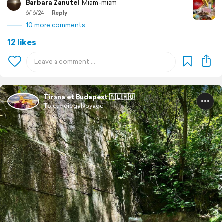
Barbara Zanutel
Miam-miam
6/16/24
Reply
10 more comments
12 likes
Tirana et Budapest 🇦🇱🇭🇺
Toietmoiegalvoyage