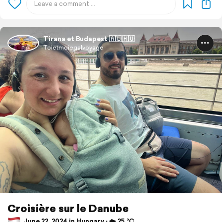
Tirana et Budapest 🇦🇱🇭🇺
Toietmoiegalvoyage
Croisière sur le Danube
June 22, 2024 in Hungary ⋅ ☁️ 25 °C