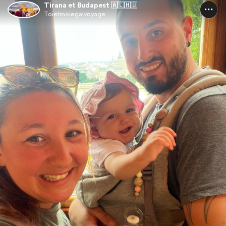
Tirana et Budapest 🇦🇱🇭🇺
Toietmoiegalvoyage