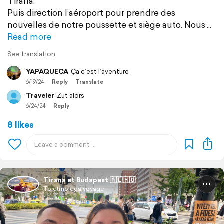
Tirana.
Puis direction l’aéroport pour prendre des
nouvelles de notre poussette et siège auto. Nous
Read more
See translation
YAPAQUECA
Ça c’est l’aventure
6/19/24
Reply
Translate
Traveler
Zut alors
6/24/24
Reply
8 likes
Tirana et Budapest 🇦🇱🇭🇺
Toietmoiegalvoyage