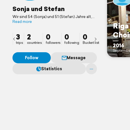
Sonja und Stefan
Wir sind 54 (Sonja) und 51 (Stefan) Jahre alt,
voll berufstätig und gönnen uns hin und wieder
Read more
Riga
eine Auszeit.
Choi
3
2
0
0
0
trips
countries
followers
following
Bucket list
2016
Septembe
Follow
Message
Statistics