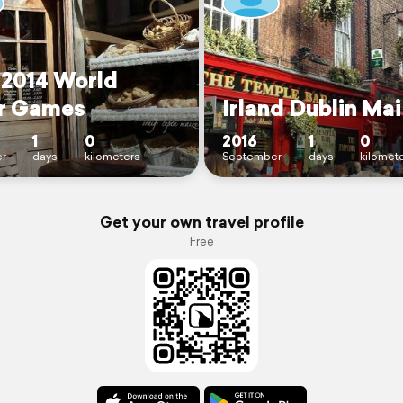
 2014 World
r Games
Irland Dublin Mai
1
0
2016
1
0
r
days
kilometers
September
days
kilomet
Get your own travel profile
Free