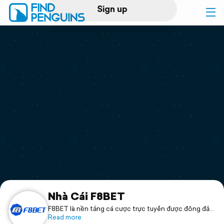
Sign up
Log in
Home
Print a book
Flyover video
Explore
Support
Nhà Cái F8BET
F8BET là nền tảng cá cược trực tuyến được đông đảo
người chơi tin tưởng nhờ sự đa dạng sản phẩm và dịch
Read more