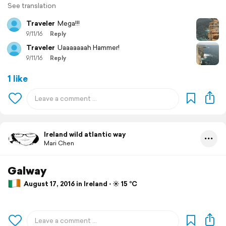
See translation
Traveler
Mega!!!
9/11/16
Reply
Traveler
Uaaaaaaah Hammer!
9/11/16
Reply
1 like
Ireland wild atlantic way
Mari Chen
Galway
August 17, 2016 in Ireland ⋅ ☀️ 15 °C