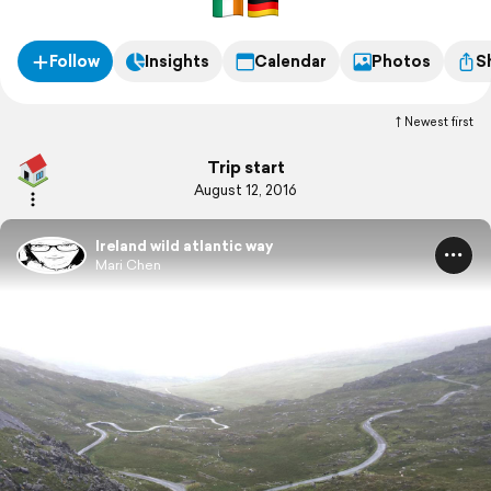
Follow
Insights
Calendar
Photos
S
Newest first
Trip start
August 12, 2016
Ireland wild atlantic way
Mari Chen