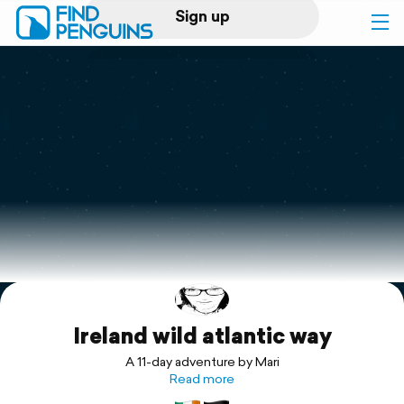
Sign up
Log in
Home
Print a book
Flyover video
Explore
Ireland wild atlantic way
Support
A 11-day adventure by Mari
Read more