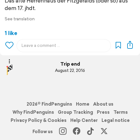
Das alte Herrenhaus der Fitzgeralds (oder so) aus
dem 17. jhdt.
See translation
1 like
Trip end
August 22, 2016
2026© FindPenguins
Home
About us
Why FindPenguins
Group Tracking
Press
Terms
Privacy Policy & Cookies
Help Center
Legal notice
Follow us