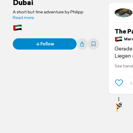
Dubai
A short but fine adventure by Philipp
Read more
The P
March
Follow
Gerade 
Liegen
See trans