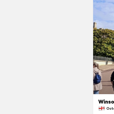
Winso
Octo