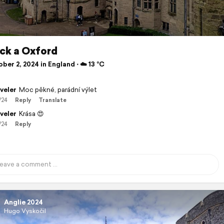
ck a Oxford
er 2, 2024 in England ⋅ ☁️ 13 °C
veler
Moc pěkné, parádní výlet
/24
Reply
Translate
veler
Krása 😍
/24
Reply
Anglie 2024
Hugo Vyskočil