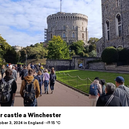
r castle a Winchester
ber 3, 2024 in England ⋅ ⛅ 15 °C