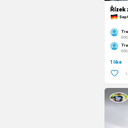
Řízek 
Sept
Tra
9/30
Tra
9/30
1 like