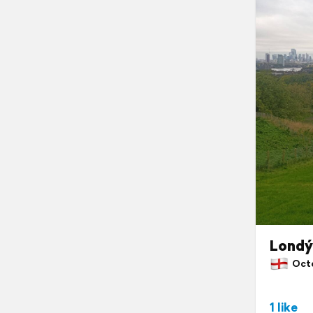
Londý
Octob
1 like