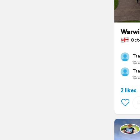
Warwi
Octob
Tra
10/2
Tra
10/2
2 likes