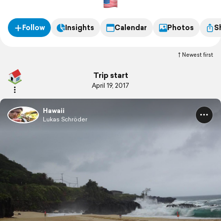
Follow
Insights
Calendar
Photos
S
Newest first
Trip start
April 19, 2017
Hawaii
Lukas Schröder