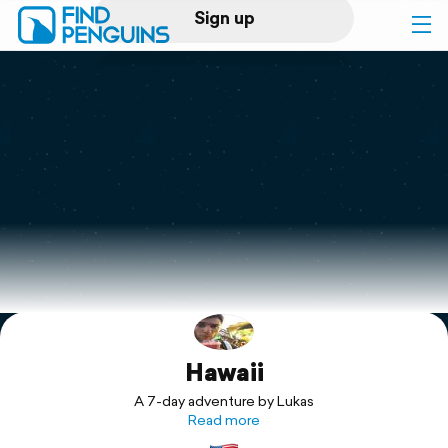
Sign up
Log in
Home
Print a book
Flyover video
Explore
Hawaii
Support
A 7-day adventure by Lukas
Read more