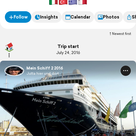
Follow
Insights
Calendar
Photos
S
Newest first
Trip start
July 24, 2016
Mein Schiff 2 2016
Jutta hier und dort