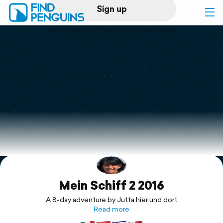
Sign up
Log in
Home
Print a book
Flyover video
Explore
Mein Schiff 2 2016
Support
A 8-day adventure by Jutta hier und dort
Read more