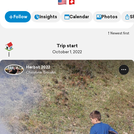
Follow
Insights
Calendar
Photos
S
Newest first
Trip start
October 1, 2022
Herbst 2022
Christine Trojahn