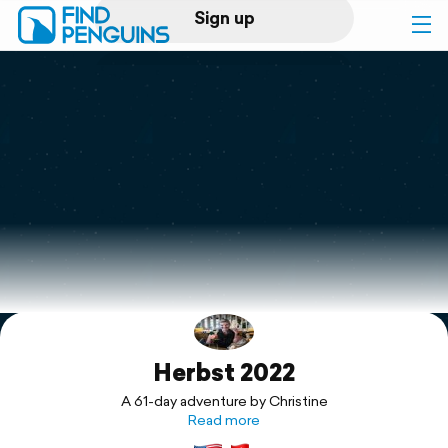
Sign up
Log in
Home
Print a book
Flyover video
Explore
Herbst 2022
Support
A 61-day adventure by Christine
Read more