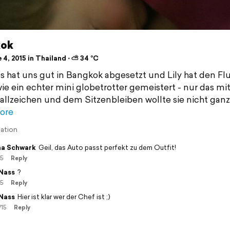
kok
4, 2015 in Thailand ⋅ ⛅ 34 °C
s hat uns gut in Bangkok abgesetzt und Lily hat den Fl
ie ein echter mini globetrotter gemeistert - nur das m
llzeichen und dem Sitzenbleiben wollte sie nicht ganz
ore
lation
a Schwark
Geil, das Auto passt perfekt zu dem Outfit!
15
Reply
Nass
?
15
Reply
Nass
Hier ist klar wer der Chef ist ;)
/15
Reply