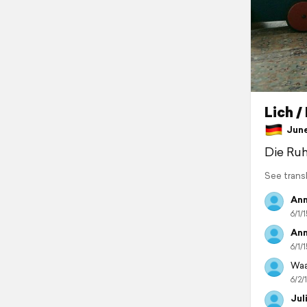
Lich /
June 
Die Ruh
See trans
Ann
6/1/1
Ann
6/1/1
Waa
6/2/
Jul