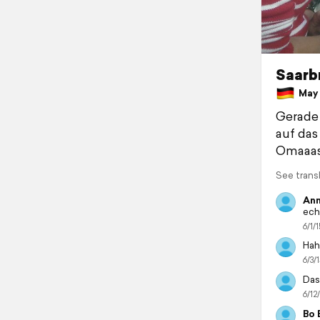
Saarb
May 2
Gerade
auf das
Omaaas
See trans
Ann
echt
6/1/1
Haha
6/3/1
Das
6/12/
Bo 