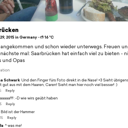
rücken
9, 2015 in Germany ⋅ ⛅ 16 °C
 angekommen und schon wieder unterwegs. Freuen un
 nächste mal: Saarbrücken hat einfach viel zu bieten - n
 und Opas
lation
a Schwark
Und den Finger fürs Foto direkt in die Nase! <3 Sieht übrigen
 gut aus mit dem Haaren, Caren! Sieht man hier noch viel besser! :)
5
Reply
aaaa!!!! :-D wie wirs geübt haben
5
Reply
 Bild ist der Hammer
15
Reply
Ba
^ was me!