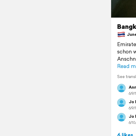
Bang
June 
Emirate
schon w
Anschna
Read m
See trans
Ann
6/9/
Jo 
6/9/
Jo 
6/10
6 likes