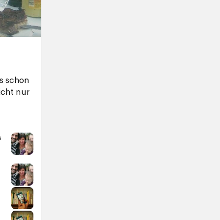
s schon
icht nur
s