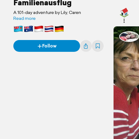
Familienausflug
A 101-day adventure by Lily, Caren
Read more
Follow