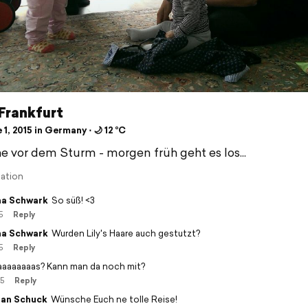
 Frankfurt
1, 2015 in Germany ⋅ 🌙 12 °C
e vor dem Sturm - morgen früh geht es los...
lation
a Schwark
So süß! <3
5
Reply
a Schwark
Wurden Lily's Haare auch gestutzt?
5
Reply
aaaaaaas? Kann man da noch mit?
15
Reply
ian Schuck
Wünsche Euch ne tolle Reise!