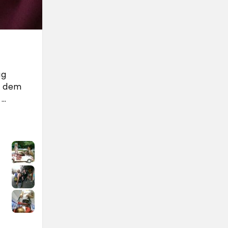
ug
it dem