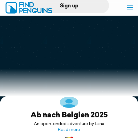
Sign up
Log in
Home
Print a book
Flyover video
Explore
Ab nach Belgien 2025
Support
An open-ended adventure by Lana
Read more