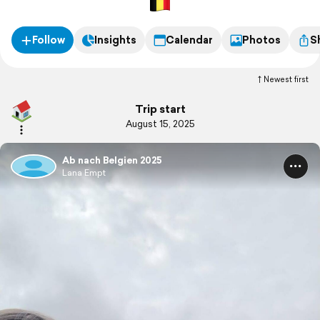
Follow
Insights
Calendar
Photos
S
Newest first
Trip start
August 15, 2025
Ab nach Belgien 2025
Lana Empt