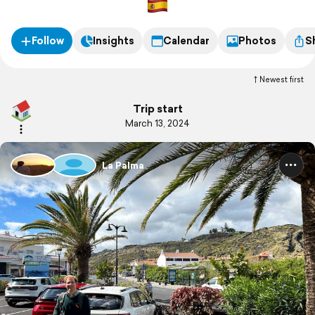
Follow
Insights
Calendar
Photos
S
Newest first
Trip start
March 13, 2024
La Palma