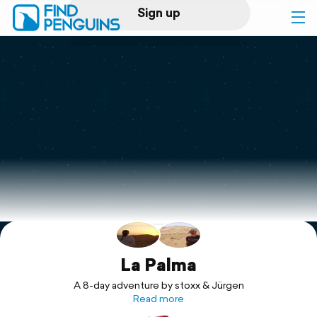
Sign up
Log in
Home
Print a book
Flyover video
Explore
Support
La Palma
A 8-day adventure by stoxx & Jürgen
Read more