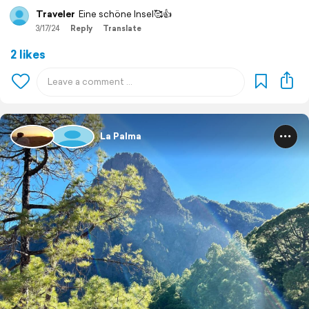
Traveler
Eine schöne Insel🥰👍
3/17/24
Reply
Translate
2 likes
La Palma