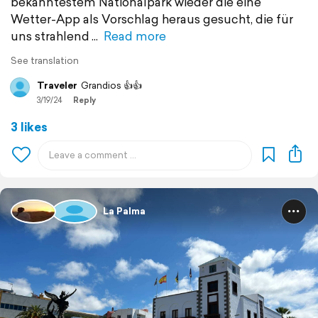
bekanntestem Nationalpark wieder die eine
Wetter-App als Vorschlag heraus gesucht, die für
uns strahlend
Read more
See translation
Traveler
Grandios 👍👍
3/19/24
Reply
3 likes
La Palma