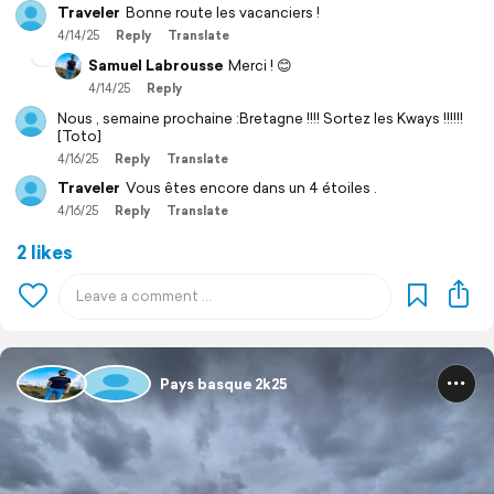
Traveler
Bonne route les vacanciers !
4/14/25
Reply
Translate
Samuel Labrousse
Merci ! 😊
4/14/25
Reply
Nous , semaine prochaine :Bretagne !!!! Sortez les Kways !!!!!!
[Toto]
4/16/25
Reply
Translate
Traveler
Vous êtes encore dans un 4 étoiles .
4/16/25
Reply
Translate
2 likes
Pays basque 2k25