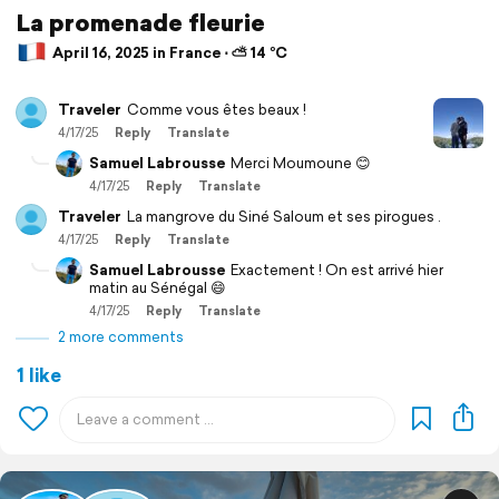
La promenade fleurie
April 16, 2025 in France ⋅ ⛅ 14 °C
Traveler
Comme vous êtes beaux !
4/17/25
Reply
Translate
Samuel Labrousse
Merci Moumoune 😊
4/17/25
Reply
Translate
Traveler
La mangrove du Siné Saloum et ses pirogues .
4/17/25
Reply
Translate
Samuel Labrousse
Exactement ! On est arrivé hier
matin au Sénégal 😄
4/17/25
Reply
Translate
2 more comments
1 like