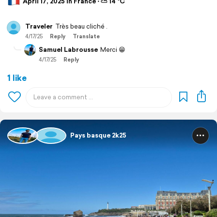
April 17, 2025 in France ⋅ ⛅ 14 °C
Traveler
Très beau cliché .
4/17/25
Reply
Translate
Samuel Labrousse
Merci 😁
4/17/25
Reply
1 like
Pays basque 2k25