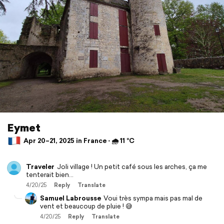
Eymet
Apr 20–21, 2025 in France ⋅ 🌧 11 °C
Traveler
Joli village ! Un petit café sous les arches, ça me
tenterait bien...
4/20/25
Reply
Translate
Samuel Labrousse
Voui très sympa mais pas mal de
vent et beaucoup de pluie ! 😅
4/20/25
Reply
Translate