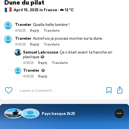
Dune du pilat
April 15, 2025 in France ⋅ ☁️ 12 °C
Traveler
Quelle belle lumière !
4/16/25
Reply
Translate
Traveler
Autrefois je pouvais monter sur la dune .
4/16/25
Reply
Translate
Samuel Labrousse
Ça s’était avant ta hanche en
plastique 😂
4/16/25
Reply
Translate
Traveler
😂
4/16/25
Reply
Pays basque 2k25