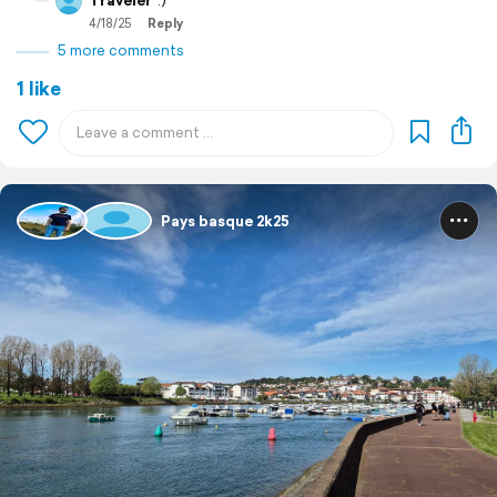
Traveler
:)
4/18/25
Reply
5 more comments
1 like
Pays basque 2k25