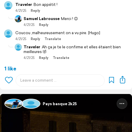
Traveler
Bon appétit !
4/21/25
Reply
Samuel Labrousse
Merci ! 😊
4/21/25
Reply
Coucou ,malheureusement on a vu pire. [Hugo]
4/21/25
Reply
Translate
Traveler
Ah ça je te le confirme et elles étaient bien
meilleures 🤣
4/21/25
Reply
Translate
1 like
Pays basque 2k25