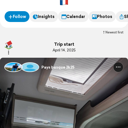
Follow
Insights
Calendar
Photos
S
Newest first
Trip start
April 14, 2025
Pays basque 2k25