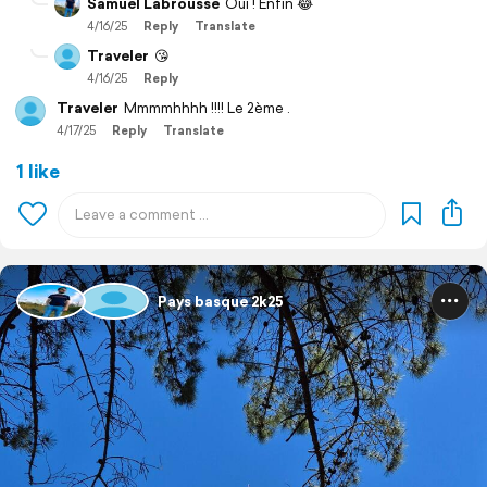
Samuel Labrousse
Oui ! Enfin 😂
4/16/25
Reply
Translate
Traveler
😘
4/16/25
Reply
Traveler
Mmmmhhhh !!!! Le 2ème .
4/17/25
Reply
Translate
1 like
Pays basque 2k25