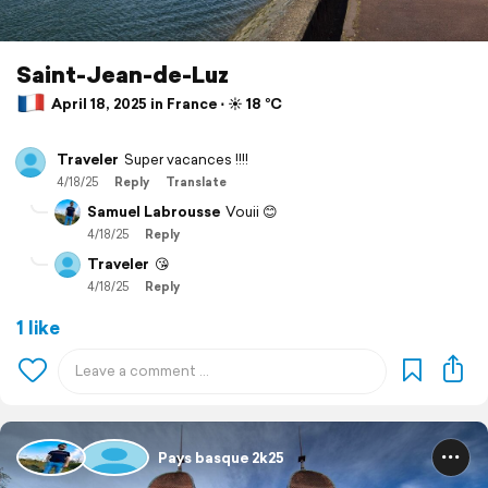
Saint-Jean-de-Luz
April 18, 2025 in France ⋅ ☀️ 18 °C
Traveler
Super vacances !!!!
4/18/25
Reply
Translate
Samuel Labrousse
Vouii 😊
4/18/25
Reply
Traveler
😘
4/18/25
Reply
1 like
Pays basque 2k25