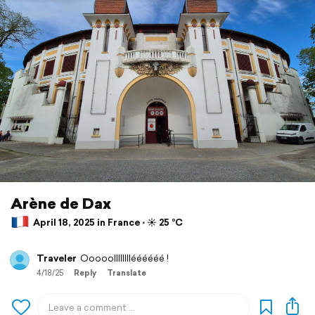
Arène de Dax
April 18, 2025 in France ⋅ ☀️ 25 °C
Traveler
Ooooolllllllléééééé !
4/18/25
Reply
Translate