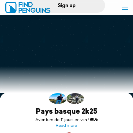
Sign up
Log in
Home
Print a book
Flyover video
Explore
Support
Pays basque 2k25
Aventure de 11 jours en van ! 🚚⛺️
Read more