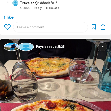
Traveler
Ça décoiffe !!!
4/20/25
Reply
Translate
1 like
Pays basque 2k25