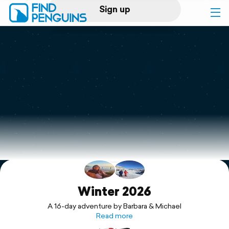
Sign up
Log in
Home
Print a book
Flyover video
Explore
Support
Winter 2026
A 16-day adventure by Barbara & Michael
Read more