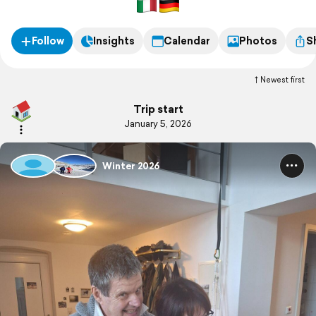
Follow
Insights
Calendar
Photos
S
Newest first
Trip start
January 5, 2026
Winter 2026