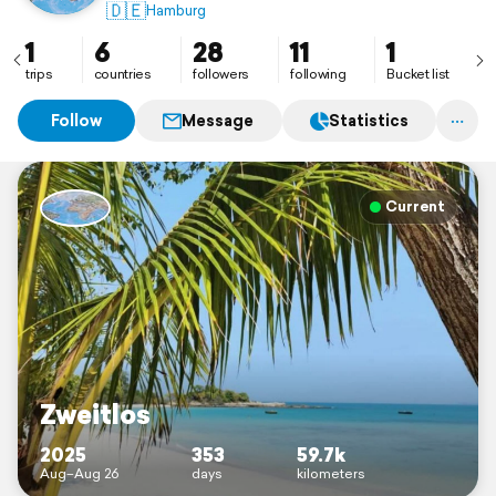
euch an unseren unvergesslichen Erlebnissen
🇩🇪
Hamburg
teilhaben lassen.
Viel Spaß
1
6
28
11
1
trips
countries
followers
following
Bucket list
Follow
Message
Statistics
Current
Zweitlos
2025
353
59.7k
Aug–Aug 26
days
kilometers