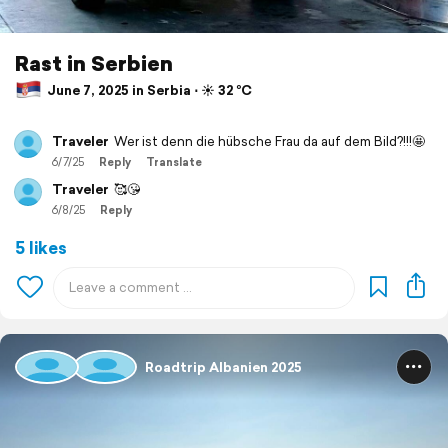
Rast in Serbien
June 7, 2025 in Serbia ⋅ ☀️ 32 °C
Traveler
Wer ist denn die hübsche Frau da auf dem Bild?!!!🤩
6/7/25
Reply
Translate
Traveler
🥰😘
6/8/25
Reply
5 likes
Roadtrip Albanien 2025