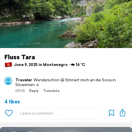
Fluss Tara
June 9, 2025 in Montenegro ⋅ ☁️ 16 °C
Traveler
Wunderschön 😃 Erinnert mich an die Soca in
Slowenien ☺️
6/9/25
Reply
Translate
4 likes