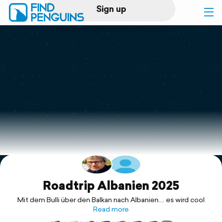
Sign up
Log in
Home
Print a book
Flyover video
Explore
Support
Roadtrip Albanien 2025
Mit dem Bulli über den Balkan nach Albanien…. es wird cool
Read more