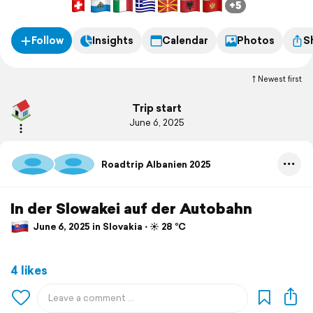
+5
Follow
Insights
Calendar
Photos
S
Newest first
Trip start
June 6, 2025
Roadtrip Albanien 2025
In der Slowakei auf der Autobahn
June 6, 2025 in Slovakia ⋅ ☀️ 28 °C
4 likes