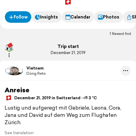
Follow
Insights
Calendar
Photos
S
Newest first
Trip start
December 21, 2019
Vietnam
Dörig Reto
Anreise
December 21, 2019 in Switzerland ⋅ ⛅ 3 °C
Lustig und aufgeregt mit Gabriele, Leona, Cora,
Jana und David auf dem Weg zum Flughafen
Zürich.
See translation