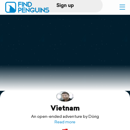
Sign up
Log in
Home
Print a book
Flyover video
Explore
Vietnam
Support
An open-ended adventure by Dörig
Read more