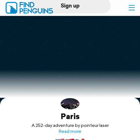
Sign up
Log in
Home
Print a book
Flyover video
Explore
Paris
Support
A 252-day adventure by pointeur laser
Read more