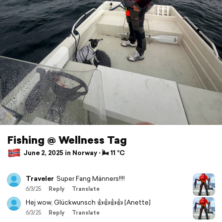
Fishing @ Wellness Tag
June 2, 2025 in Norway ⋅ 🌬 11 °C
Traveler
Super Fang Männers!!!!
6/3/25
Reply
Translate
Hej wow, Glückwunsch 👍👍👍👍 [Anette]
6/3/25
Reply
Translate