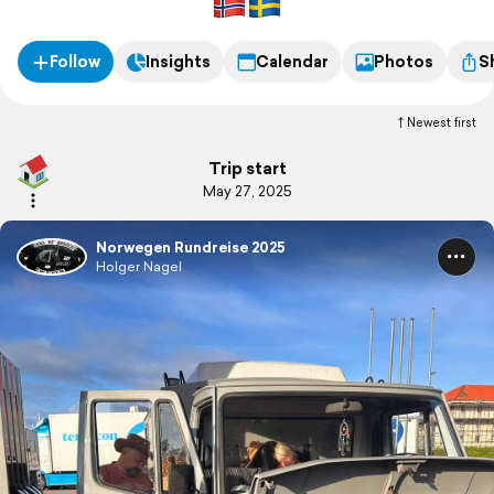
Follow
Insights
Calendar
Photos
S
Newest first
Trip start
May 27, 2025
Norwegen Rundreise 2025
Holger Nagel