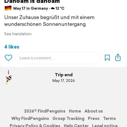
Dahoam is dahoam
May 17 in Germany ⋅ ☁️ 12 °C
Unser Zuhause begrüßt und mit einem
wunderschönen Sonnenuntergang
See translation
4 likes
Trip end
May 17, 2026
2026© FindPenguins
Home
About us
Why FindPenguins
Group Tracking
Press
Terms
Privacy Policy & Cookies
Help Center
Legal notice