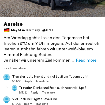
Anreise
May 14 in Germany ⋅ 🌧 8 °C
Am Vatertag geht's los an den Tegernsee bei
frischen 8°C um 9 Uhr morgens. Auf der erfreulich
leeren Autobahn fahren wir unter weiß-blauem
Himmel Richtung Süden.
Je näher wir unserem Ziel kommen,
Read more
See translation
Traveler
gute Nacht und viel Spaß am Tegernsee 🫶
5/14/26
Reply
Translate
Traveler
Danke und Euch auch noch viel Spaß
5/15/26
Reply
Translate
Viel Spaß 👍 [Birgitta Kavalir 👍]
5/15/26
Reply
Translate