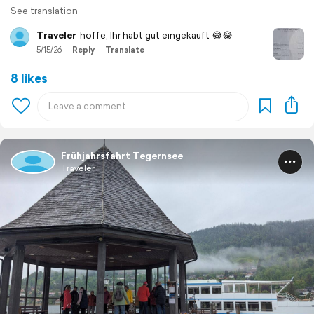
See translation
Traveler
hoffe, Ihr habt gut eingekauft 😂😂
5/15/26
Reply
Translate
8 likes
Frühjahrsfahrt Tegernsee
Traveler