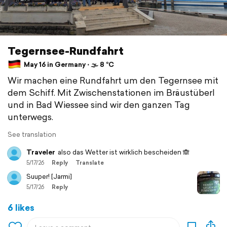
Tegernsee-Rundfahrt
May 16 in Germany ⋅ 🌫 8 °C
Wir machen eine Rundfahrt um den Tegernsee mit
dem Schiff. Mit Zwischenstationen im Bräustüberl
und in Bad Wiessee sind wir den ganzen Tag
unterwegs.
See translation
Traveler
also das Wetter ist wirklich bescheiden 🙈
5/17/26
Reply
Translate
Suuper! [Jarmi]
5/17/26
Reply
6 likes