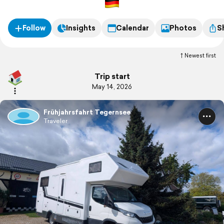
Follow
Insights
Calendar
Photos
S
Newest first
Trip start
May 14, 2026
Frühjahrsfahrt Tegernsee
Traveler