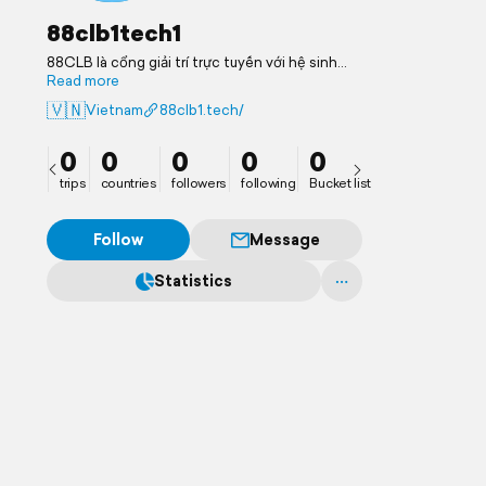
88clb1tech1
88CLB là cổng giải trí trực tuyến với hệ sinh
thái phong phú gồm game bài, casino và nhiều
Read more
trò chơi hấp dẫn khác.
🇻🇳
Vietnam
88clb1.tech/
0
0
0
0
0
trips
countries
followers
following
Bucket list
Follow
Message
Statistics