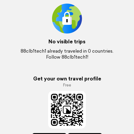
No visible trips
88clb1tech1 already traveled in 0 countries.
Follow 88clb1tech1!
Get your own travel profile
Free