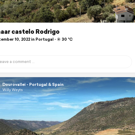
naar castelo Rodrigo
mber 10, 2022 in Portugal ⋅ ☀️ 30 °C
Dourovallei - Portugal & Spain
Willy Weyts