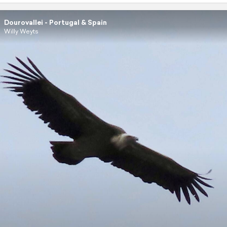
Dourovallei - Portugal & Spain
Willy Weyts