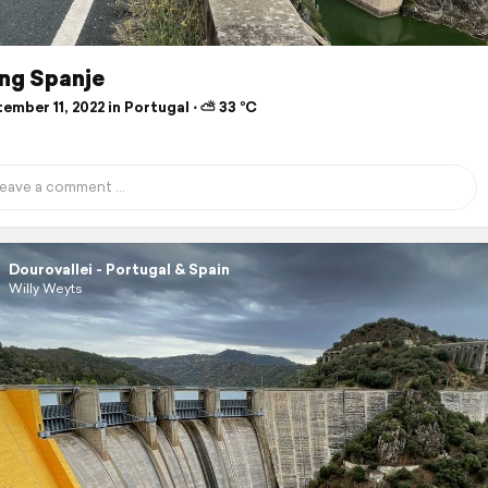
ing Spanje
ember 11, 2022 in Portugal ⋅ ⛅ 33 °C
Dourovallei - Portugal & Spain
Willy Weyts