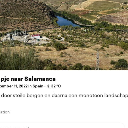
apje naar Salamanca
mber 11, 2022 in Spain ⋅ ☀️ 32 °C
it door steile bergen en daarna een monotoon landschap
lation