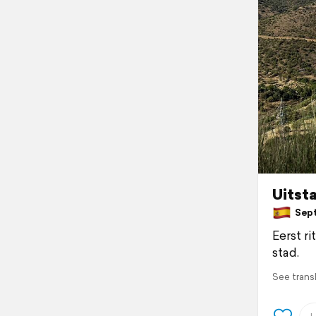
Uitst
Septe
Eerst r
stad.
See trans