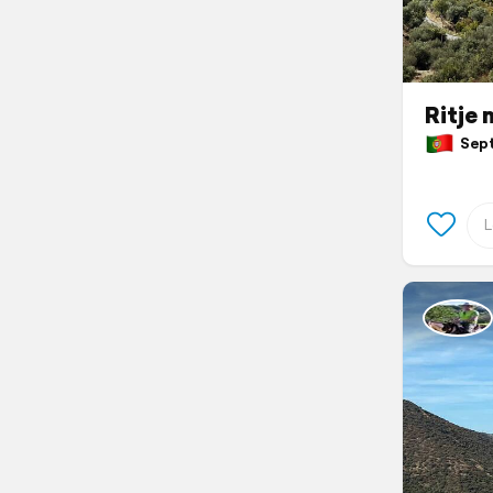
Ritje 
Septe