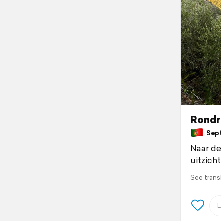
Rondri
Septe
Naar de
uitzich
See trans