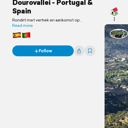
Dourovallei - Portugal &
Spain
Rondrit met vertrek en aankomst op
luchthaven in Porto
Read more
Follow