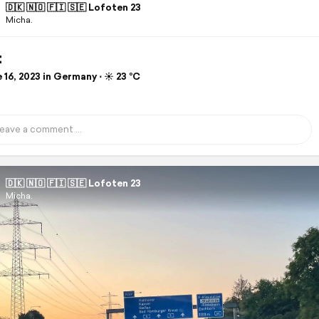
🇩🇰 🇳🇴 🇫🇮 🇸🇪 Lofoten 23
Micha.
t
16, 2023 in Germany ⋅ ☀️ 23 °C
🇩🇰 🇳🇴 🇫🇮 🇸🇪 Lofoten 23
Micha.