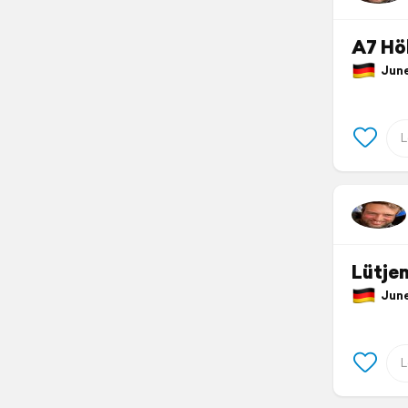
A7 Hö
June
Lütje
June