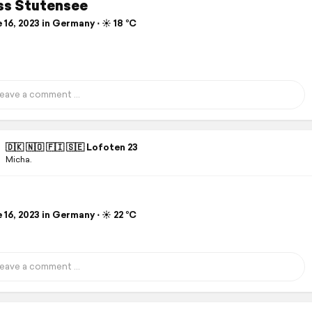
ss Stutensee
16, 2023 in Germany ⋅ ☀️ 18 °C
🇩🇰 🇳🇴 🇫🇮 🇸🇪 Lofoten 23
Micha.
16, 2023 in Germany ⋅ ☀️ 22 °C