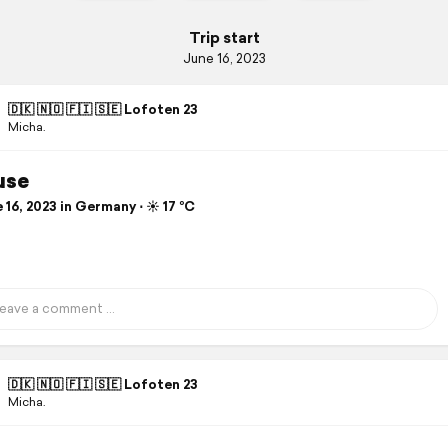
Trip start
June 16, 2023
🇩🇰 🇳🇴 🇫🇮 🇸🇪 Lofoten 23
Micha.
use
16, 2023 in Germany ⋅ ☀️ 17 °C
🇩🇰 🇳🇴 🇫🇮 🇸🇪 Lofoten 23
Micha.