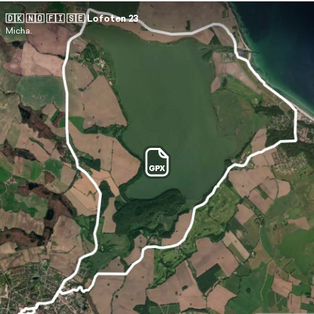
🇩🇰 🇳🇴 🇫🇮 🇸🇪 Lofoten 23
Micha.