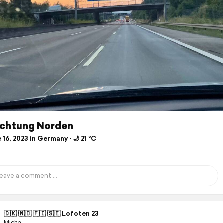
ichtung Norden
16, 2023 in Germany ⋅ 🌙 21 °C
🇩🇰 🇳🇴 🇫🇮 🇸🇪 Lofoten 23
Micha.