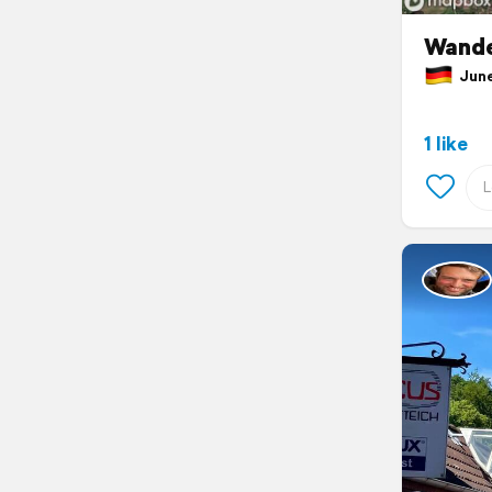
Wande
June 
1 like