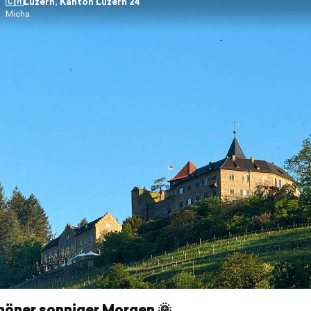
🇨🇭Luzern, Kanton Luzern 24
Micha.
höner sonniger Morgen 🌞