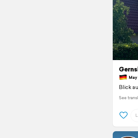
Gerns
May 
Blick a
See trans