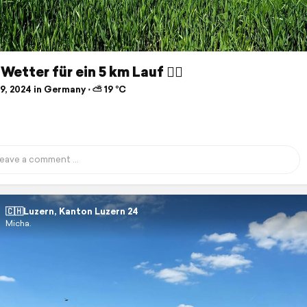
Wetter für ein 5 km Lauf 🏃‍♂️
9, 2024 in Germany ⋅ ⛅ 19 °C
🇨🇭Luzern, Kanton Luzern 24
Micha.