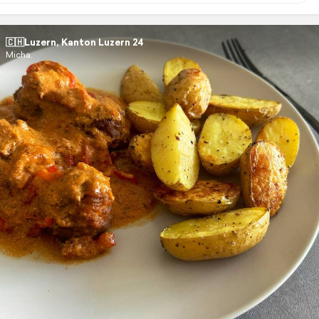
🇨🇭Luzern, Kanton Luzern 24
Micha.