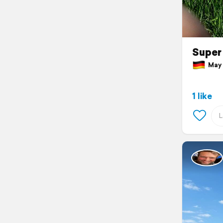
Super 
May 
1 like