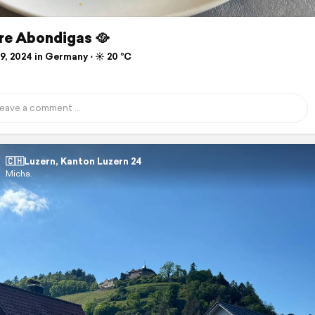
re Abondigas 🥘
, 2024 in Germany ⋅ ☀️ 20 °C
🇨🇭Luzern, Kanton Luzern 24
Micha.