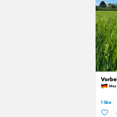
Vorbei
May 
1 like