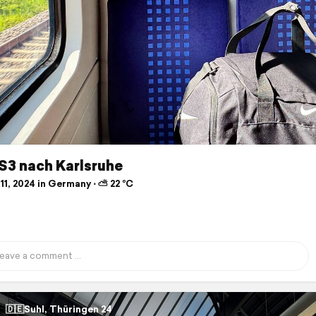
 S3 nach Karlsruhe
11, 2024 in Germany ⋅ ⛅ 22 °C
🇩🇪Suhl, Thüringen 24