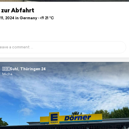
 zur Abfahrt
11, 2024 in Germany ⋅ ⛅ 21 °C
🇩🇪Suhl, Thüringen 24
Micha.