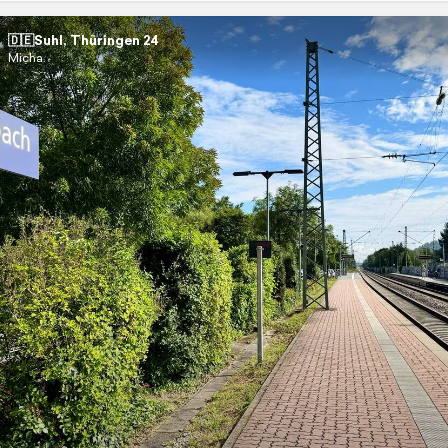
🇩🇪Suhl, Thüringen 24
Micha.