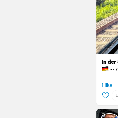
In der
July 
1 like