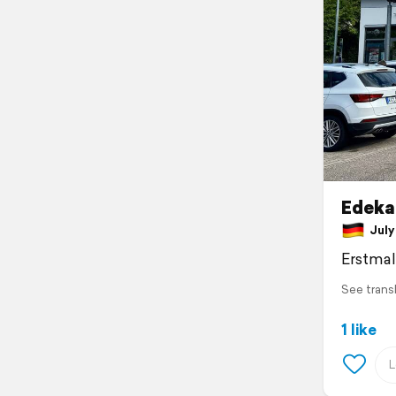
Edeka
July 
Erstmal
See trans
1 like