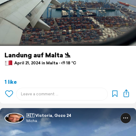
Landung auf Malta 🛬
April 21, 2024 in Malta ⋅ ⛅ 18 °C
1 like
🇲🇹 Victoria, Gozo 24
Micha.