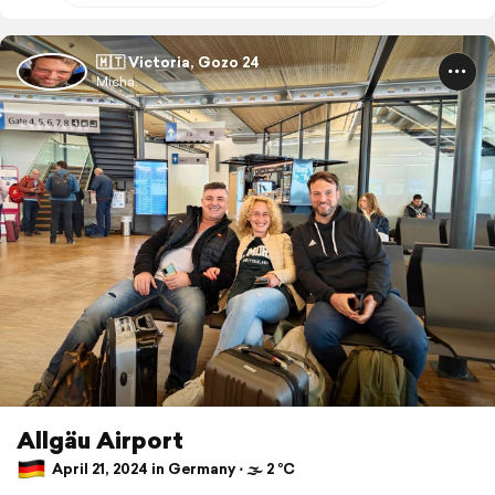
🇲🇹 Victoria, Gozo 24
Micha.
Allgäu Airport
April 21, 2024 in Germany ⋅ 🌫 2 °C