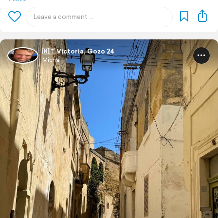
🇲🇹 Victoria, Gozo 24
Micha.