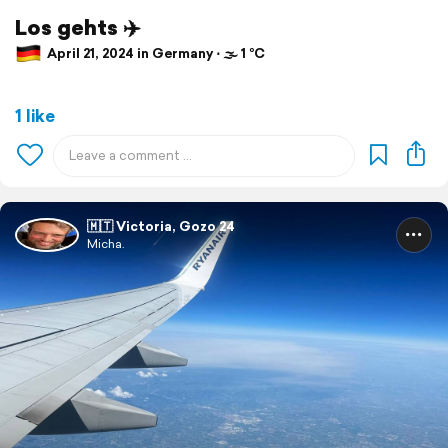
Los gehts ✈️
April 21, 2024 in Germany ⋅ 🌫 1 °C
1 like
🇲🇹 Victoria, Gozo 24
Micha.