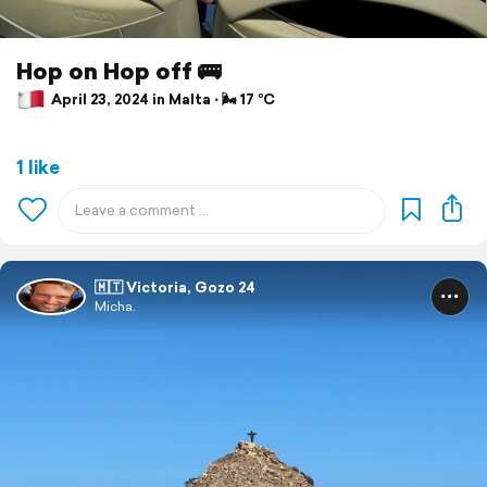
Hop on Hop off 🚌
April 23, 2024 in Malta ⋅ 🌬 17 °C
1 like
🇲🇹 Victoria, Gozo 24
Micha.