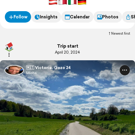
Follow
Insights
Calendar
Photos
S
Newest first
Trip start
April 20, 2024
🇲🇹 Victoria, Gozo 24
Micha.