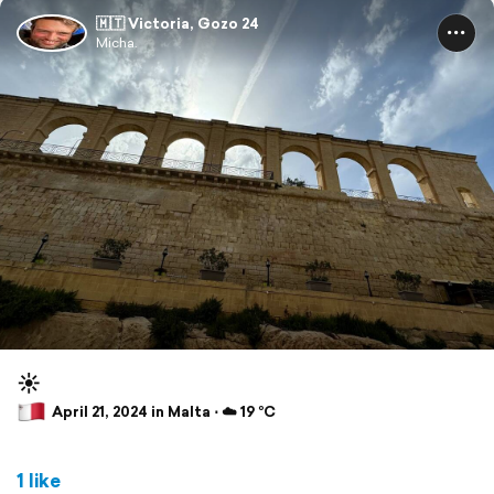
🇲🇹 Victoria, Gozo 24
Micha.
☀️
April 21, 2024 in Malta ⋅ ☁️ 19 °C
1 like