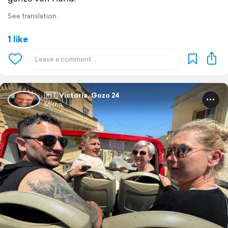
See translation
1 like
🇲🇹 Victoria, Gozo 24
Micha.