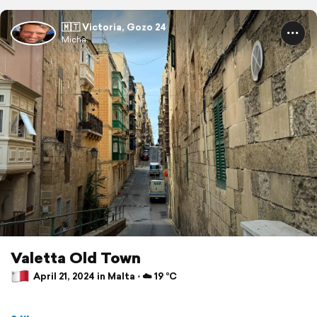
🇲🇹 Victoria, Gozo 24
Micha.
Valetta Old Town
April 21, 2024 in Malta ⋅ ☁️ 19 °C