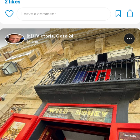
2 likes
🇲🇹 Victoria, Gozo 24
Micha.