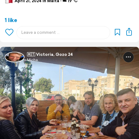
April 21, 2024 in Malta ⋅ ☁️ 19 °C
1 like
🇲🇹 Victoria, Gozo 24
Micha.