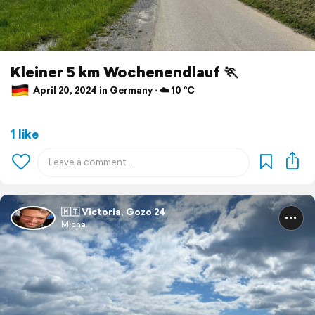
Kleiner 5 km Wochenendlauf 🏃
April 20, 2024 in Germany ⋅ ☁️ 10 °C
1 like
🇲🇹 Victoria, Gozo 24
Micha.