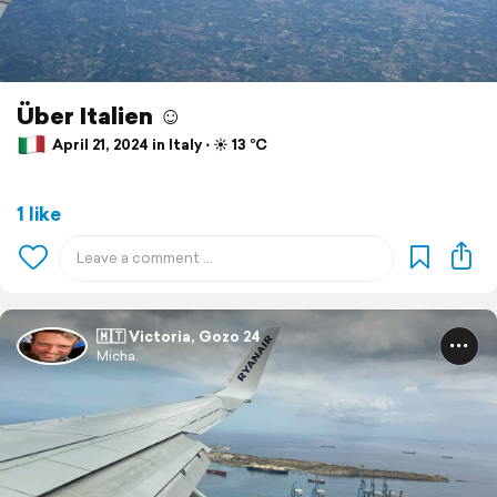
Über Italien ☺️
April 21, 2024 in Italy ⋅ ☀️ 13 °C
1 like
🇲🇹 Victoria, Gozo 24
Micha.