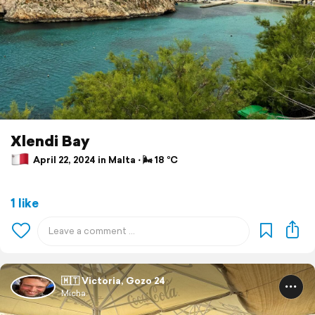
Xlendi Bay
April 22, 2024 in Malta ⋅ 🌬 18 °C
1 like
🇲🇹 Victoria, Gozo 24
Micha.