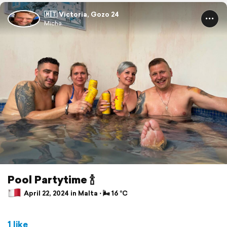
🇲🇹 Victoria, Gozo 24
Micha.
Pool Partytime 🍾
April 22, 2024 in Malta ⋅ 🌬 16 °C
1 like