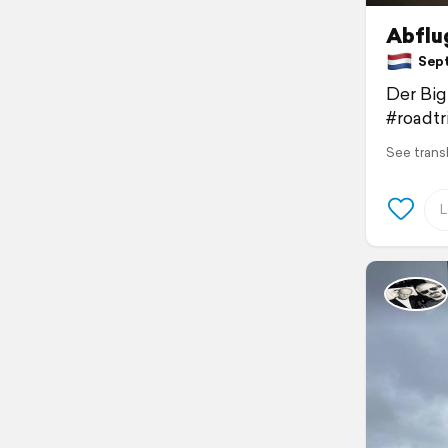
Abflu
Sept
Der Big
#roadtr
See trans