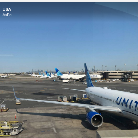
USA
AxPe