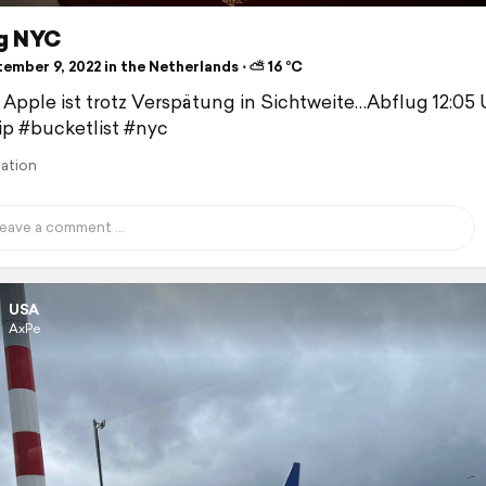
g NYC
ember 9, 2022 in the Netherlands ⋅ ⛅ 16 °C
 Apple ist trotz Verspätung in Sichtweite…Abflug 12:05 
ip #bucketlist #nyc
lation
USA
AxPe