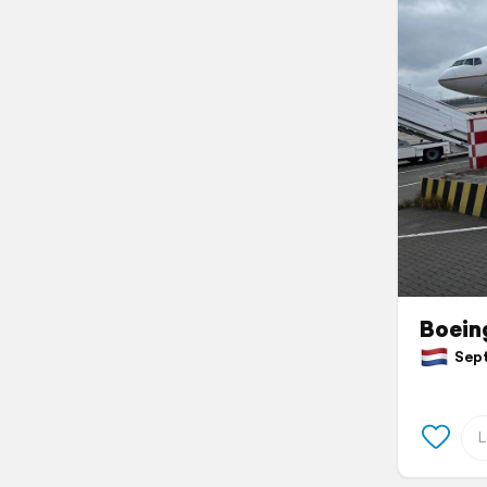
Boein
Septe