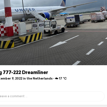
g 777-222 Dreamliner
mber 9, 2022 in the Netherlands ⋅ ☁️ 17 °C